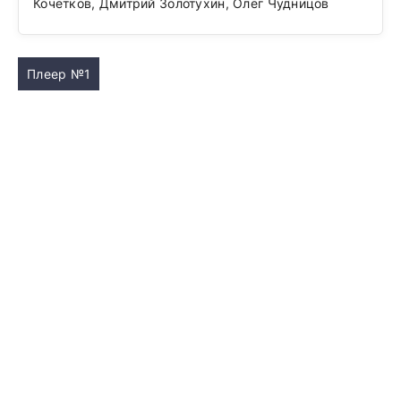
Кочетков, Дмитрий Золотухин, Олег Чудницов
Плеер №1