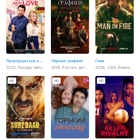
Прислушаться к любви
Чёрная графиня
Гнев
2022, Канада, мелодрама, комедия
2026, Россия, детектив, триллер
2026, США, боевик, триллер, драма, криминал
HD
HD
HD