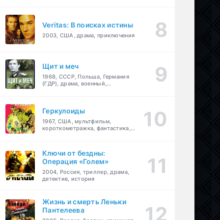
Veritas: В поисках истины
2003, США, драма, приключения
Щит и меч
1968, СССР, Польша, Германия
(ГДР), драма, военный,
приключения
Геркулоиды
1967, США, мультфильм,
короткометражка, фантастика,
приключения
Ключи от бездны:
Операция «Голем»
2004, Россия, триллер, драма,
детектив, история
Жизнь и смерть Леньки
Пантелеева