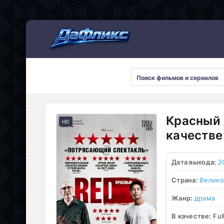
Мультсериалы
Красный 
HD
качестве
Дата выхода:
2
Страна:
Велико
Жанр:
драма
В качестве:
Ful