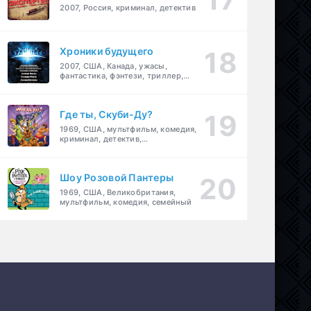
2007, Россия, криминал, детектив
Хроники будущего
2007, США, Канада, ужасы,
фантастика, фэнтези, триллер,
драма, детектив
Где ты, Скуби-Ду?
1969, США, мультфильм, комедия,
криминал, детектив,
приключения, семейный
Шоу Розовой Пантеры
1969, США, Великобритания,
мультфильм, комедия, семейный