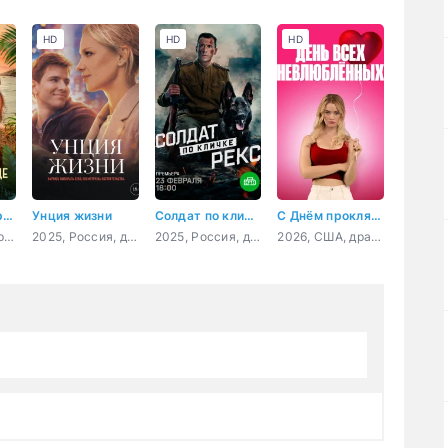
HD
HD
HD
Королевский роман на Ибице
Унция жизни
Солдат по кличке Рекс
С Днём проклятого Валентина!
2025, Великобритания, мелодрама
2025, Россия, драма
2025, Россия, драма, военный
2026, США, драма, мелодрама, комедия