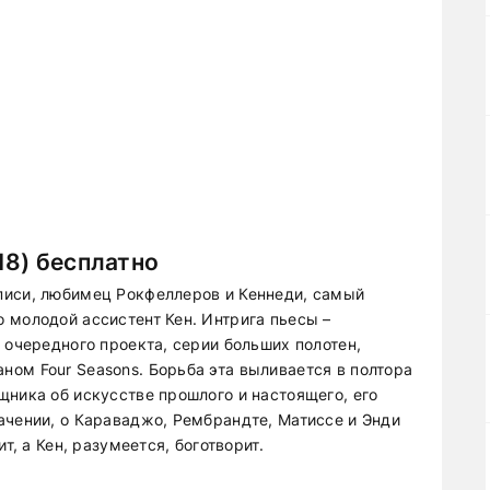
18) бесплатно
писи, любимец Рокфеллеров и Кеннеди, самый
 молодой ассистент Кен. Интрига пьесы –
 очередного проекта, серии больших полотен,
ом Four Seasons. Борьба эта выливается в полтора
щника об искусстве прошлого и настоящего, его
ачении, о Караваджо, Рембрандте, Матиссе и Энди
т, а Кен, разумеется, боготворит.