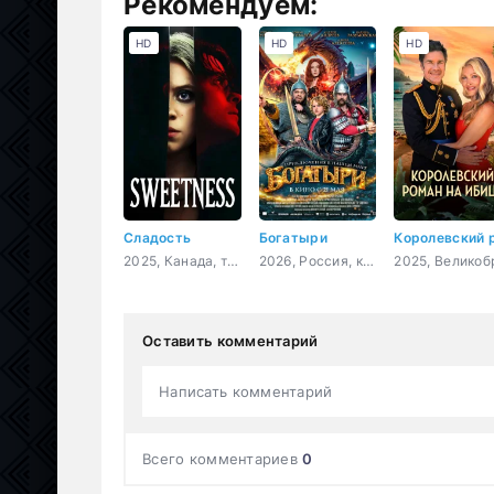
Рекомендуем:
HD
HD
HD
Сладость
Богатыри
2025, Канада, триллер, драма
2026, Россия, комедия, семейный, фэнтези
Оставить комментарий
Написать комментарий
Всего комментариев
0