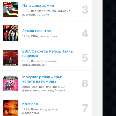
Папашина армия
1968, Великобритания, комедия,
военный, история
Земля гигантов
1968, США, фантастика
BBC: Секреты Рейха. Тайны
нацизма
1998, Великобритания,
документальный
Могучие рейнджеры:
Успеть на помощь
2000, Франция, Япония, США,
фантастика, фэнтези, боевик,
драма, приключения, семейный
Калипсо
1999, Венесуэла, драма,
мелодрама