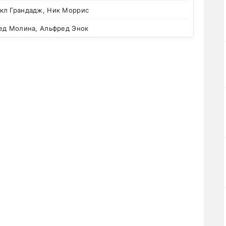
кл Грандадж, Ник Моррис
ед Молина, Альфред Энок