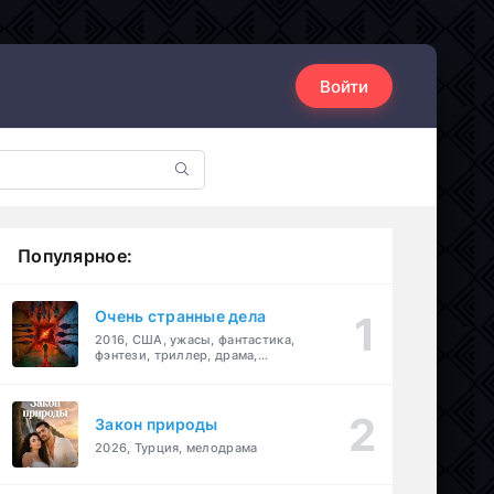
Войти
Популярное:
Очень странные дела
2016, США, ужасы, фантастика,
фэнтези, триллер, драма,
детектив
Закон природы
2026, Турция, мелодрама