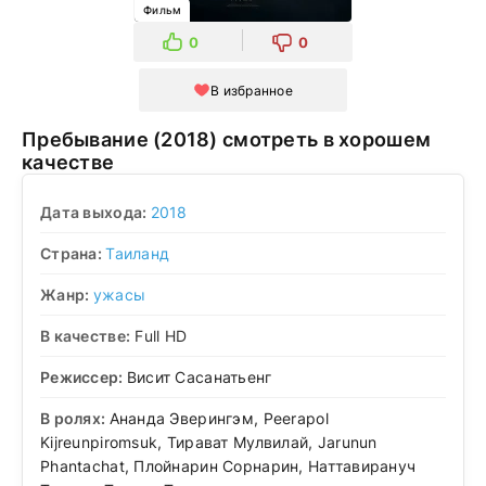
Фильм
0
0
В избранное
Пребывание (2018) смотреть в хорошем
качестве
Дата выхода:
2018
Страна:
Таиланд
Жанр:
ужасы
В качестве:
Full HD
Режиссер:
Висит Сасанатьенг
В ролях:
Ананда Эверингэм, Peerapol
Kijreunpiromsuk, Тирават Мулвилай, Jarunun
Phantachat, Плойнарин Сорнарин, Наттавирануч