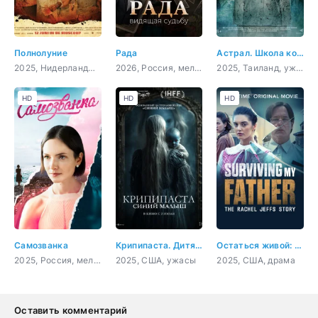
Полнолуние
Рада
Астрал. Школа кошмаров
2025, Нидерланды, триллер
2026, Россия, мелодрама, детектив, криминал
2025, Таиланд, ужасы
HD
HD
HD
Самозванка
Крипипаста. Дитя тьмы
Остаться живой: История Рэйчел Джеффс
2025, Россия, мелодрама
2025, США, ужасы
2025, США, драма
Оставить комментарий