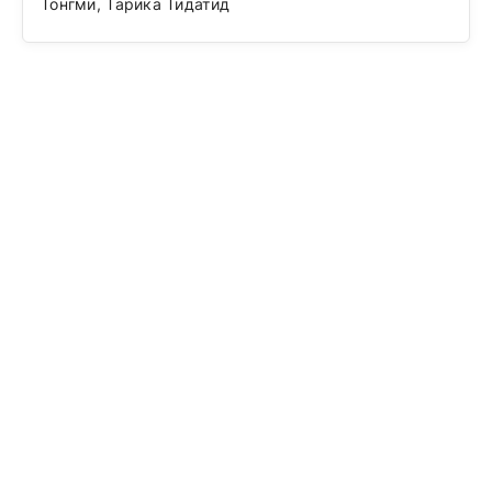
Тонгми, Тарика Тидатид