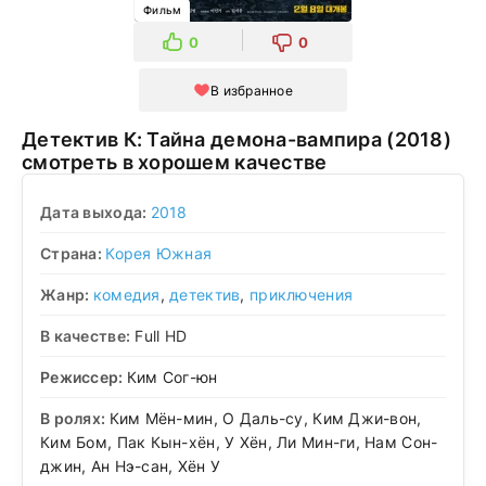
Фильм
0
0
В избранное
Детектив К: Тайна демона-вампира (2018)
смотреть в хорошем качестве
Дата выхода:
2018
Страна:
Корея Южная
Жанр:
комедия
,
детектив
,
приключения
В качестве:
Full HD
Режиссер:
Ким Сог-юн
В ролях:
Ким Мён-мин, О Даль-су, Ким Джи-вон,
Ким Бом, Пак Кын-хён, У Хён, Ли Мин-ги, Нам Сон-
джин, Ан Нэ-сан, Хён У