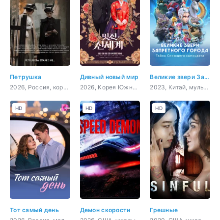
Петрушка
Дивный новый мир
Великие звери Запретного города: Тайна Сияющего самоцвета
2026, Россия, короткометражка, драма, детектив
2026, Корея Южная, мелодрама, комедия, фэнтези
2023, Китай, мультфильм, фэнтези, приключения, комедия, семейный
HD
HD
HD
Тот самый день
Демон скорости
Грешные