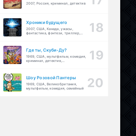
2007, Россия, криминал, детектив
Хроники будущего
2007, США, Канада, ужасы,
фантастика, фэнтези, триллер,
драма, детектив
Где ты, Скуби-Ду?
1969, США, мультфильм, комедия,
криминал, детектив,
приключения, семейный
Шоу Розовой Пантеры
1969, США, Великобритания,
мультфильм, комедия, семейный