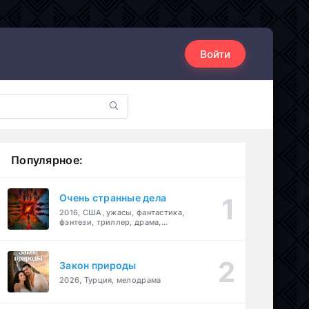
Войти
Популярное:
Очень странные дела
2016, США, ужасы, фантастика,
фэнтези, триллер, драма,
детектив
Закон природы
2026, Турция, мелодрама