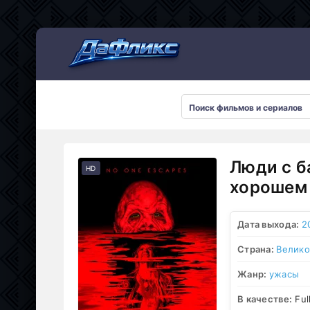
Мультсериалы
Люди с б
HD
хорошем 
Дата выхода:
2
Страна:
Велико
Жанр:
ужасы
В качестве:
Ful