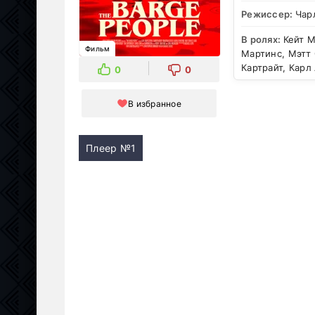
Режиссер:
Чар
В ролях:
Кейт М
Фильм
Мартинс, Мэтт 
Картрайт, Карл
0
0
В избранное
Плеер №1