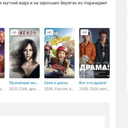
 в мутной воде и на заросших берегах их поджидают
HD
HD
HD
а
Пропавшая мать: Исчезновение Дженнифер Дулос
Своя в доску
Вот это драма!
2024, США, драма
2021, США, драма, криминал
2026, Россия, комедия
2026, США, мелодрама, комедия, драма