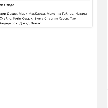
ли Стидс
ари Дэвис, Марк МакКирди, Макенна Гайлер, Натали
Суэйлс, Кейн Серри, Эмма Спаргин Хасси, Тим
 Андерссон, Дэвид Леник