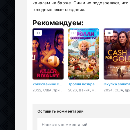
каналам на барже. Они и не подозревают, что
голодные злые создания.
Рекомендуем:
HD
HD
HD
Убийсвенное соперничество
Тролли возвращаются!
Скупка золот
2022, США, триллер, детектив
2026, Дания, мультфильм, фэнтези, семейный, приключения
Оставить комментарий
Написать комментарий