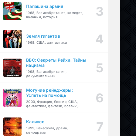
Папашина армия
1968, Великобритания, комедия,
военный, история
Земля гигантов
1968, США, фантастика
BBC: Секреты Рейха. Тайны
нацизма
1998, Великобритания,
документальный
Могучие рейнджеры:
Успеть на помощь
2000, Франция, Япония, США,
фантастика, фэнтези, боевик,
драма, приключения, семейный
Калипсо
1999, Венесуэла, драма,
мелодрама