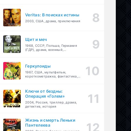
Veritas: В поисках истины
2003, США, драма, приключения
Щит и меч
1968, СССР, Польша, Германия
(ГДР), драма, военный,
приключения
Геркулоиды
1967, США, мультфильм,
короткометражка, фантастика,
приключения
Ключи от бездны:
Операция «Голем»
2004, Россия, триллер, драма,
детектив, история
Жизнь и смерть Леньки
Пантелеева