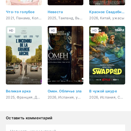
Что-то голубое
Невеста
Красное Свадебное Платье
2021, Панама, Колумбия, комедия
2025, Таиланд, Вьетнам, ужасы
2026, Китай, ужасы
HD
HD
HD
Великая арка
Омен. Обличье зла
В чужой шкуре
2025, Франция, Дания, драма, биография, история
2026, Испания, ужасы
2026, Испания, США, мультфильм, фэнтези, комедия, приключения, семейный
Оставить комментарий