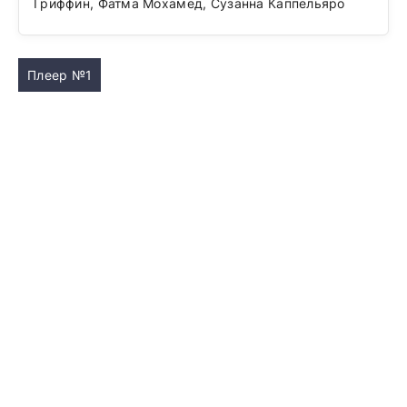
Гриффин, Фатма Мохамед, Сузанна Каппельяро
Плеер №1