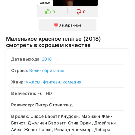
Фильм
0
0
В избранное
Маленькое красное платье (2018)
смотреть в хорошем качестве
Дата выхода:
2018
Страна:
Великобритания
Жанр:
ужасы
,
фэнтези
,
комедия
В качестве:
Full HD
Режиссер:
Питер Стриклэнд
В ролях:
Сидсе Бабетт Кнудсен, Марианн Жан-
Батист, Джулиан Бэррэтт, Стив Орам, Джейганн
Айех, Жольт Палль, Ричард Бреммер, Дебора