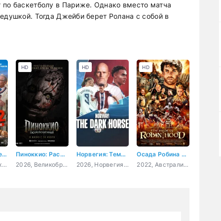
 по баскетболу в Париже. Однако вместо матча
едушкой. Тогда Джейби берет Ролана с собой в
HD
HD
HD
На деревню дедушке 2
Пиноккио: Раскрепощённый
Норвегия: Темная лошадка
Осада Робина Гуда
2026, Россия, комедия, семейный
2026, Великобритания, США, ужасы, фэнтези, триллер
2026, Норвегия, документальный, спорт
2022, Австралия, боевик