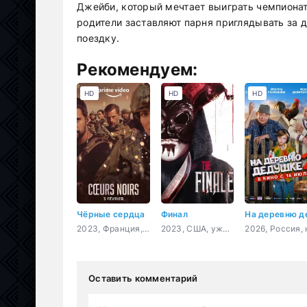
Джейби, который мечтает выиграть чемпионат
родители заставляют парня приглядывать за д
поездку.
Рекомендуем:
HD
HD
HD
Чёрные сердца
Финал
2023, Франция, боевик, триллер, драма, приключения, военный
2023, США, ужасы
Оставить комментарий