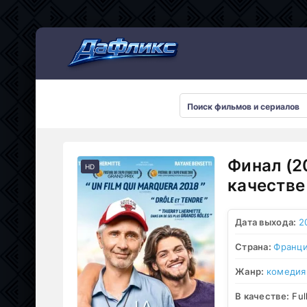
Мультсериалы
Финал (2
HD
качестве
Дата выхода:
2
Страна:
Франц
Жанр:
комедия
В качестве:
Ful