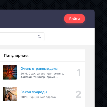
Войти
Популярное:
Очень странные дела
2016, США, ужасы, фантастика,
фэнтези, триллер, драма,
детектив
Закон природы
2026, Турция, мелодрама