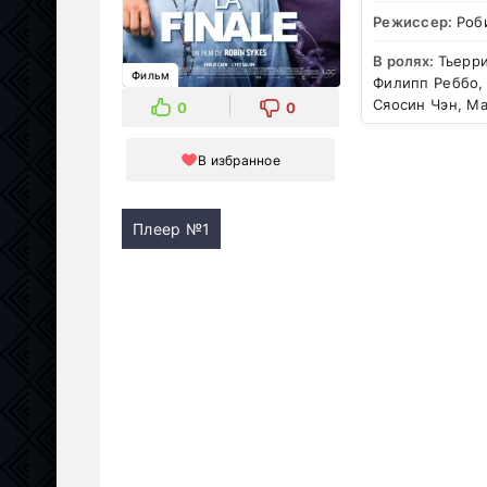
Режиссер:
Роб
В ролях:
Тьерри
Фильм
Филипп Реббо, 
Сяосин Чэн, Ма
0
0
В избранное
Плеер №1