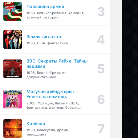
Папашина армия
1968, Великобритания, комедия,
военный, история
Земля гигантов
1968, США, фантастика
BBC: Секреты Рейха. Тайны
нацизма
1998, Великобритания,
документальный
Могучие рейнджеры:
Успеть на помощь
2000, Франция, Япония, США,
фантастика, фэнтези, боевик,
драма, приключения, семейный
Калипсо
1999, Венесуэла, драма,
мелодрама