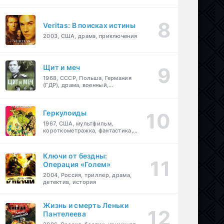
Veritas: В поисках истины
2003, США, драма, приключения
Щит и меч
1968, СССР, Польша, Германия
(ГДР), драма, военный,
приключения
Геркулоиды
1967, США, мультфильм,
короткометражка, фантастика,
приключения
Ключи от бездны:
Операция «Голем»
2004, Россия, триллер, драма,
детектив, история
Жизнь и смерть Леньки
Пантелеева