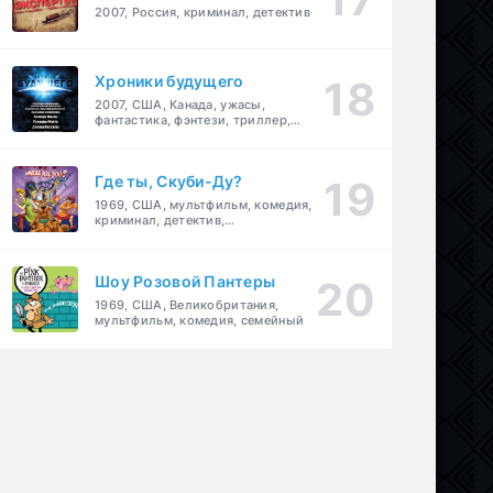
2007, Россия, криминал, детектив
Хроники будущего
2007, США, Канада, ужасы,
фантастика, фэнтези, триллер,
драма, детектив
Где ты, Скуби-Ду?
1969, США, мультфильм, комедия,
криминал, детектив,
приключения, семейный
Шоу Розовой Пантеры
1969, США, Великобритания,
мультфильм, комедия, семейный