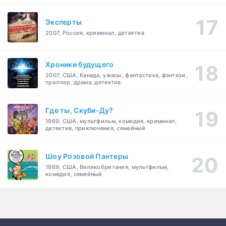
Эксперты
2007, Россия, криминал, детектив
Хроники будущего
2007, США, Канада, ужасы, фантастика, фэнтези,
триллер, драма, детектив
Где ты, Скуби-Ду?
1969, США, мультфильм, комедия, криминал,
детектив, приключения, семейный
Шоу Розовой Пантеры
1969, США, Великобритания, мультфильм,
комедия, семейный