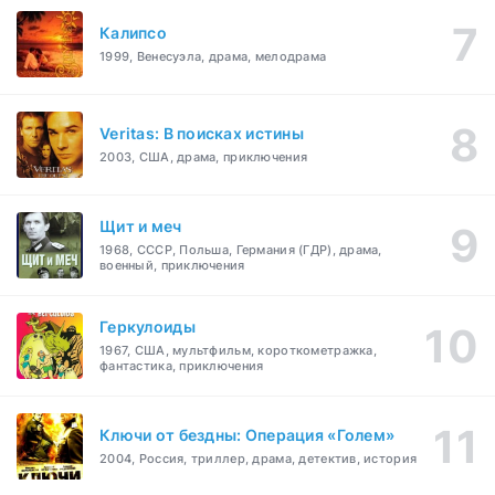
Калипсо
1999, Венесуэла, драма, мелодрама
Veritas: В поисках истины
2003, США, драма, приключения
Щит и меч
1968, СССР, Польша, Германия (ГДР), драма,
военный, приключения
Геркулоиды
1967, США, мультфильм, короткометражка,
фантастика, приключения
Ключи от бездны: Операция «Голем»
2004, Россия, триллер, драма, детектив, история