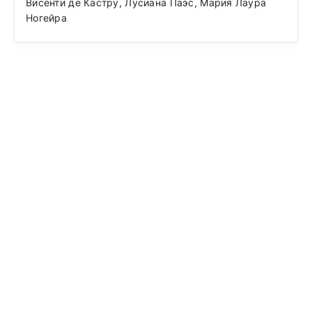
Висенти де Кастру, Лусиана Паэс, Мария Лаура
Ногейра