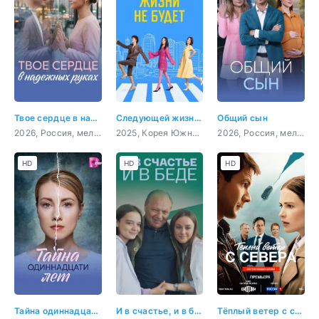
Твое сердце в надежных руках
Следующей жизни не будет
Общий сын
2026, Россия, мелодрама
2025, Корея Южная, драма, комедия
2026, Россия, мелодрама
HD
HD
HD
Тайна одиннадцати лет
И в счастье, и в беде
Тёплый ветер с севера