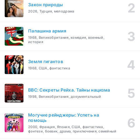
Закон природы
2026, Турция, мелодрама
Папашина армия
1968, Великобритания, комедия, военный,
история
Земля гигантов
1968, США, фантастика
BBC: Секреты Рейха. Тайны нацизма
1998, Великобритания, документальный
Могучие рейнджеры: Успеть на
помощь
2000, Франция, Япония, США, фантастика,
фэнтези, боевик, драма, приключения, семейный