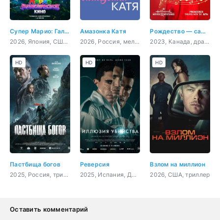
Супер Марио: Галактическое кино
Амазонка Катя
Рождество — самое время вернуться домой
2026, Япония, США, мультфильм, фэнтези, комедия, приключения, семейный
2026, Россия, мелодрама
2023, Канада, драма, мелодрама
HD
HD
HD
Пастбища богов
Реверсия
Взлом на миллион
2025, Россия, триллер
2025, Испания, Доминикана, триллер, детектив
2026, США, триллер
Оставить комментарий