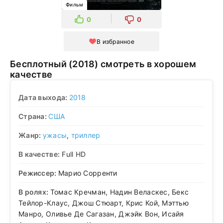
Фильм
0
0
В избранное
Бесплотный (2018) смотреть в хорошем
качестве
Дата выхода:
2018
Страна:
США
Жанр:
ужасы
,
триллер
В качестве:
Full HD
Режиссер:
Марио Сорренти
В ролях:
Томас Кречман, Надин Веласкес, Бекс
Тейлор-Клаус, Джош Стюарт, Крис Кой, Мэттью
Манро, Оливье Де Сагазан, Джэйк Вон, Исайя