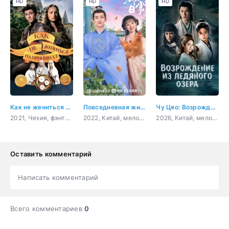
HD
HD
HD
Как не жениться на принцессе
Повседневная жизнь в Синьчуане
Чу Цяо: Возрождение из Ледяного озера
2021, Чехия, фэнтези, комедия, семейный
2022, Китай, мелодрама, комедия
2026, Китай, мелодрама
Оставить комментарий
Написать комментарий
Всего комментариев
0