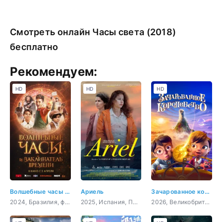
Смотреть онлайн Часы света (2018)
бесплатно
Рекомендуем:
HD
HD
HD
Волшебные часы и заклинатель времени
Ариель
Зачарованное королевство
2024, Бразилия, фэнтези, приключения, семейный
2025, Испания, Португалия, фэнтези, драма
2026, Великобритания, США, Индия, мультфильм, фэнтези, семейный