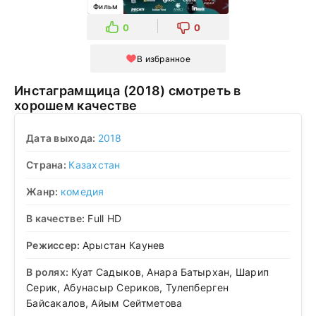
Фильм
0
0
В избранное
Инстаграмщица (2018) смотреть в
хорошем качестве
Дата выхода:
2018
Страна:
Казахстан
Жанр:
комедия
В качестве:
Full HD
Режиссер:
Арыстан Каунев
В ролях:
Куат Садыков, Анара Батырхан, Шарип
Серик, Абунасыр Сериков, Тулепберген
Байсакалов, Айым Сейтметова