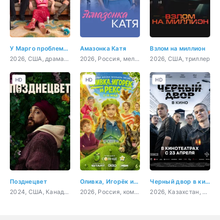
У Марго проблемы с деньгами
Амазонка Катя
Взлом на миллион
2026, США, драма, комедия
2026, Россия, мелодрама
2026, США, триллер
HD
HD
HD
Позднецвет
Оливка, Игорёк и Рекс
Черный двор в кино
2024, США, Канада, драма, комедия
2026, Россия, комедия, семейный
2026, Казахстан, Кыргызстан, драма, криминал