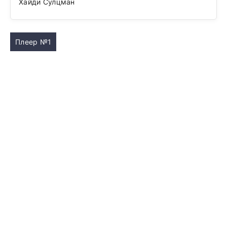
Хайди Сулцман
Плеер №1