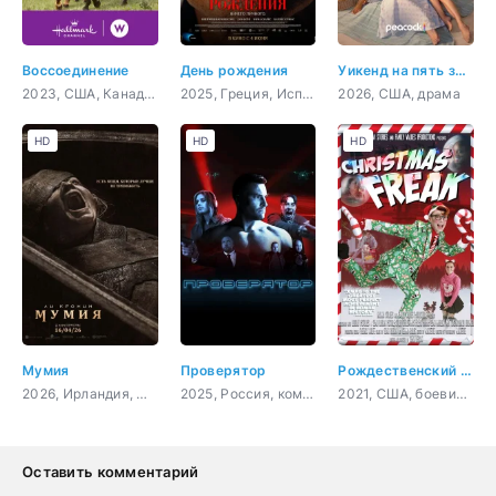
Воссоединение
День рождения
Уикенд на пять звёзд
2023, США, Канада, мелодрама, комедия
2025, Греция, Испания, Великобритания, Нидерланды, драма
2026, США, драма
HD
HD
HD
Мумия
Проверятор
Рождественский чудак
2026, Ирландия, США, ужасы
2025, Россия, комедия
2021, США, боевик, комедия
Оставить комментарий