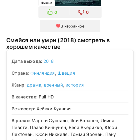
Фильм
0
0
В избранное
Смейся или умри (2018) смотреть в
хорошем качестве
Дата выхода:
2018
Страна:
Финляндия
,
Швеция
Жанр:
драма
,
военный
,
история
В качестве:
Full HD
Режиссер:
Хейкки Куянпяя
В ролях:
Мартти Суосало, Яни Воланен, Лиина
Пёвсти, Пааво Киннунен, Веса Вьерикко, Юсси
Лехтонен, Юсси Никкиля, Томми Эронен, Пану