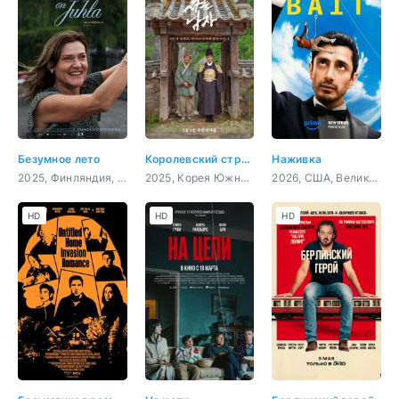
Безумное лето
Королевский страж
Наживка
2025, Финляндия, драма
2025, Корея Южная, история, биография, драма
2026, США, Великобритания, фантастика, драма, комедия
HD
HD
HD