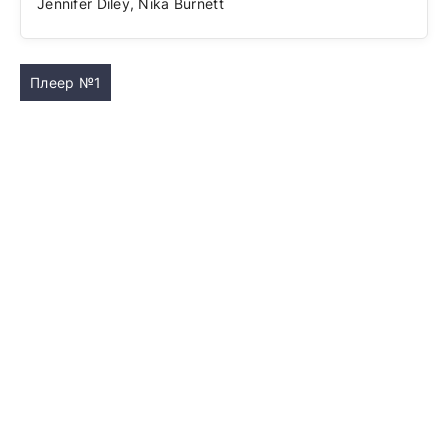
Jennifer Diley, Nika Burnett
Плеер №1