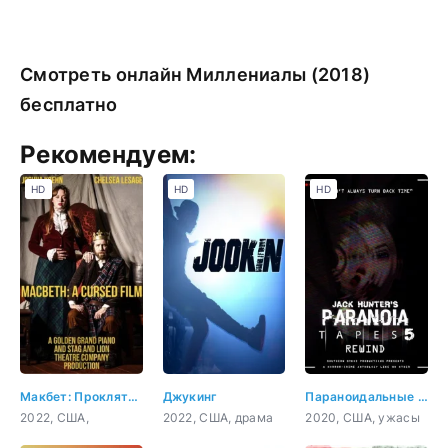
Смотреть онлайн Миллениалы (2018)
бесплатно
Рекомендуем:
HD
HD
HD
Макбет: Проклятый фильм
Джукинг
Параноидальные плёнки 5: Перемотка
2022, США,
2022, США, драма
2020, США, ужасы