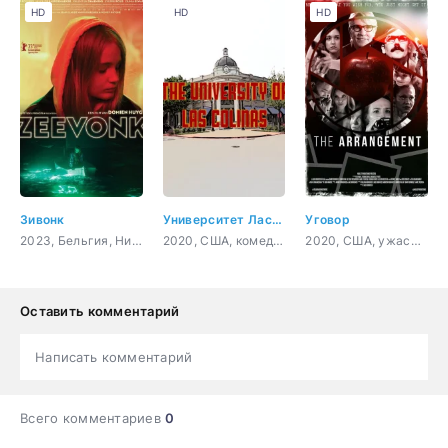
HD
HD
HD
Зивонк
Университет Лас-Колинаса
Уговор
2023, Бельгия, Нидерланды, семейный
2020, США, комедия
2020, США, ужасы, триллер
Оставить комментарий
Написать комментарий
Всего комментариев
0