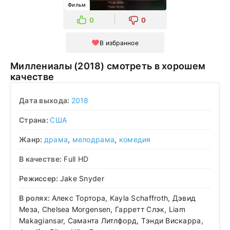
Фильм
0
0
В избранное
Миллениалы (2018) смотреть в хорошем
качестве
Дата выхода:
2018
Страна:
США
Жанр:
драма
,
мелодрама
,
комедия
В качестве:
Full HD
Режиссер:
Jake Snyder
В ролях:
Алекс Тортора, Kayla Schaffroth, Дэвид
Меза, Chelsea Morgensen, Гарретт Слэк, Liam
Makagiansar, Саманта Литлфорд, Тэнди Вискарра,