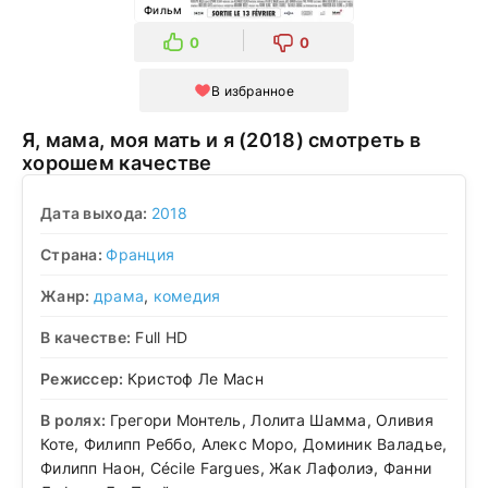
Фильм
0
0
В избранное
Я, мама, моя мать и я (2018) смотреть в
хорошем качестве
Дата выхода:
2018
Страна:
Франция
Жанр:
драма
,
комедия
В качестве:
Full HD
Режиссер:
Кристоф Ле Масн
В ролях:
Грегори Монтель, Лолита Шамма, Оливия
Коте, Филипп Реббо, Алекс Моро, Доминик Валадье,
Филипп Наон, Cécile Fargues, Жак Лафолиэ, Фанни