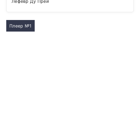
Лефевр Ду Прей
Плеер №1