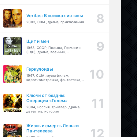
Veritas: В поисках истины
2003, США, драма, приключения
Щит и меч
1968, СССР, Польша, Германия
(ГДР), драма, военный,
приключения
Геркулоиды
1967, США, мультфильм,
короткометражка, фантастика,
приключения
Ключи от бездны:
Операция «Голем»
2004, Россия, триллер, драма,
детектив, история
Жизнь и смерть Леньки
Пантелеева