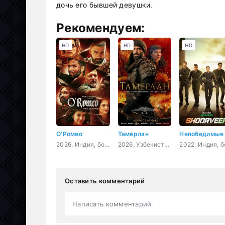
дочь его бывшей девушки.
Рекомендуем:
HD
HD
HD
О'Ромео
Тамерлан
Непобедимые
2026, Индия, боевик, драма, мелодрама, криминал, триллер
2026, Узбекистан, США, Казахстан, драма, боевик, история, военный
Оставить комментарий
Написать комментарий