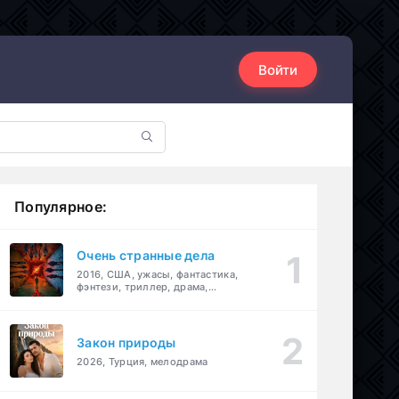
Войти
Популярное:
Очень странные дела
2016, США, ужасы, фантастика,
фэнтези, триллер, драма,
детектив
Закон природы
2026, Турция, мелодрама