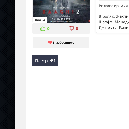
Режиссер:
Ахм
В ролях:
Жакли
Фильм
Шрофф, Манодж
Дешмукх, Випи
0
0
В избранное
Плеер №1