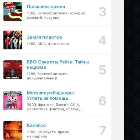
Папашина армия
1968, Великобритания, комедия,
военный, история
Земля гигантов
1968, США, фантастика
BBC: Секреты Рейха. Тайны
нацизма
1998, Великобритания,
документальный
Могучие рейнджеры:
Успеть на помощь
2000, Франция, Япония, США,
фантастика, фэнтези, боевик,
драма, приключения, семейный
Калипсо
1999, Венесуэла, драма,
мелодрама