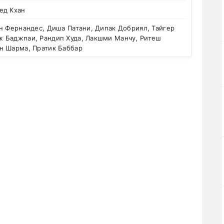
ед Кхан
н Фернандес, Диша Патани, Дипак Добриял, Тайгер
 Баджпаи, Рандип Худа, Лакшми Манчу, Ритеш
н Шарма, Пратик Баббар