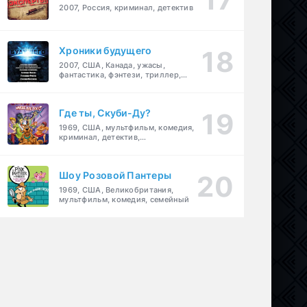
2007, Россия, криминал, детектив
Хроники будущего
2007, США, Канада, ужасы,
фантастика, фэнтези, триллер,
драма, детектив
Где ты, Скуби-Ду?
1969, США, мультфильм, комедия,
криминал, детектив,
приключения, семейный
Шоу Розовой Пантеры
1969, США, Великобритания,
мультфильм, комедия, семейный