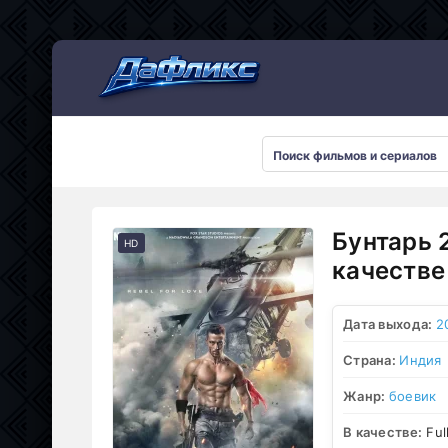
Мультсериалы
Бунтарь 
HD
качестве
Дата выхода:
2
Страна:
Индия
Жанр:
боевик
В качестве:
Ful