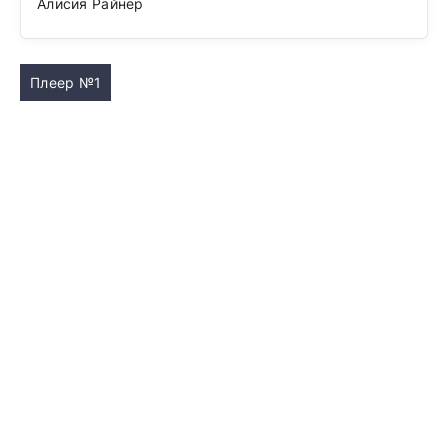
Алисия Райнер
Плеер №1