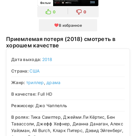
Фильм
0
0
В избранное
Приемлемая потеря (2018) смотреть в
хорошем качестве
Дата выхода:
2018
Страна:
США
Жанр:
триллер
,
драма
В качестве:
Full HD
Режиссер:
Джо Чаппелль
В ролях:
Тика Самптер, Джейми Ли Кёртис, Бен
Тавассоли, Джефф Хефнер, Дианна Данаган, Алекс
Уайзман, Ali Burch, Кларк Питерс, Дэвид Эйгенберг,