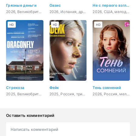
Грязные деньги
Оазис
Не с первого взгляда
2026, Великобритания, США, боевик, триллер
2026, Испания, драма, криминал, детектив
2026, США, мелодрама, комедия
HD
HD
HD
Стрекоза
Фейк
Тень сомнений
2025, Великобритания, триллер, драма
2025, Россия, триллер, драма
2026, Россия, мелодрама
Оставить комментарий
Написать комментарий