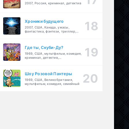
2007, Россия, криминал, детектив
Хроники будущего
2007, США, Канада, ужасы,
фантастика, фэнтези, триллер,
драма, детектив
Где ты, Скуби-Ду?
1969, США, мультфильм, комедия,
криминал, детектив,
приключения, семейный
Шоу Розовой Пантеры
1969, США, Великобритания,
мультфильм, комедия, семейный