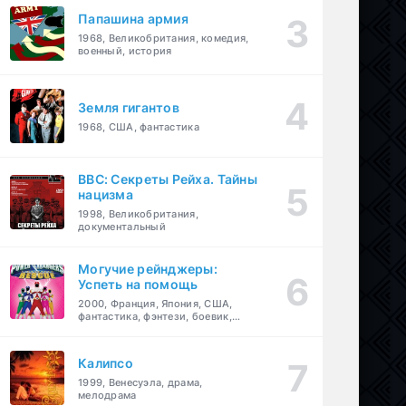
Папашина армия
1968, Великобритания, комедия,
военный, история
Земля гигантов
1968, США, фантастика
BBC: Секреты Рейха. Тайны
нацизма
1998, Великобритания,
документальный
Могучие рейнджеры:
Успеть на помощь
2000, Франция, Япония, США,
фантастика, фэнтези, боевик,
драма, приключения, семейный
Калипсо
1999, Венесуэла, драма,
мелодрама