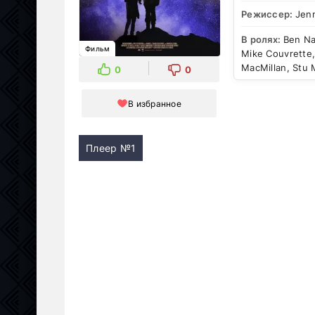
Режиссер:
Jenn
В ролях:
Ben Na
Фильм
Mike Couvrette,
MacMillan, Stu 
0
0
В избранное
Плеер №1