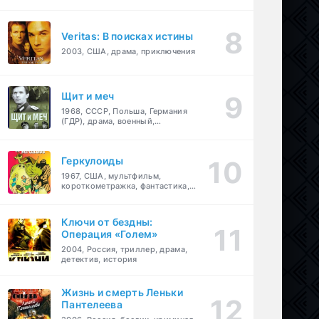
Veritas: В поисках истины
2003, США, драма, приключения
Щит и меч
1968, СССР, Польша, Германия
(ГДР), драма, военный,
приключения
Геркулоиды
1967, США, мультфильм,
короткометражка, фантастика,
приключения
Ключи от бездны:
Операция «Голем»
2004, Россия, триллер, драма,
детектив, история
Жизнь и смерть Леньки
Пантелеева