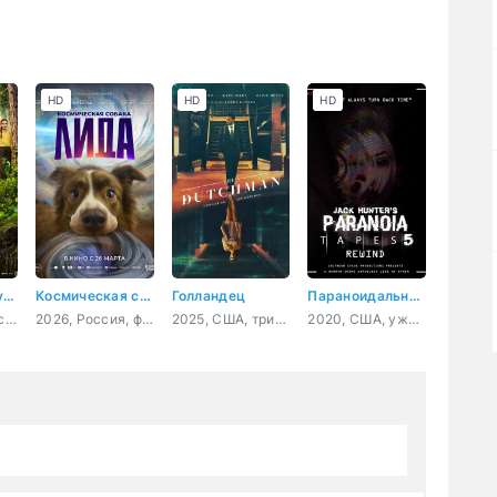
HD
HD
HD
Мой дикий друг. Возвращение домой
Космическая собака Лида
Голландец
Параноидальные плёнки 5: Перемотка
2026, Россия, семейный, приключения
2026, Россия, фантастика
2025, США, триллер, драма
2020, США, ужасы