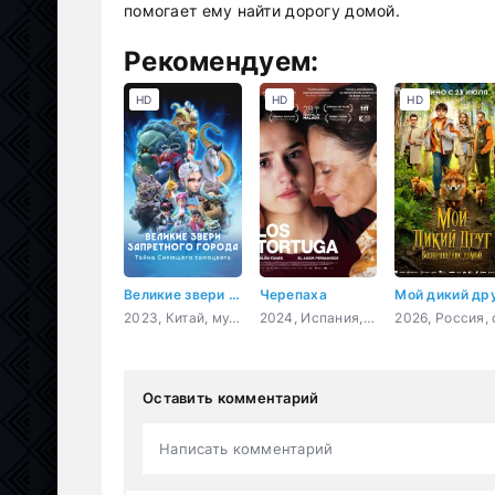
помогает ему найти дорогу домой.
Рекомендуем:
HD
HD
HD
Великие звери Запретного города: Тайна Сияющего самоцвета
Черепаха
2023, Китай, мультфильм, фэнтези, приключения, комедия, семейный
2024, Испания, Чили, драма
Оставить комментарий
Написать комментарий