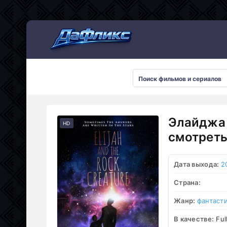
Мультсериалы
Элайджа 
HD
смотреть
Дата выхода:
2
Страна:
Жанр:
фантаст
В качестве:
Ful