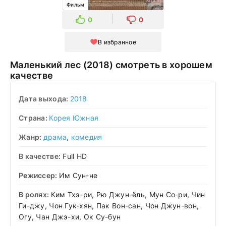
Фильм
0
0
В избранное
Маленький лес (2018) смотреть в хорошем
качестве
Дата выхода:
2018
Страна:
Корея Южная
Жанр:
драма
,
комедия
В качестве:
Full HD
Режиссер:
Им Сун-не
В ролях:
Ким Тхэ-ри, Рю Джун-ёль, Мун Со-ри, Чин
Ги-джу, Чон Гук-хян, Пак Вон-сан, Чон Джун-вон,
Огу, Чан Джэ-хи, Ок Су-бун