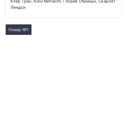
Клер Тран, Юэн Митчелл, Глория Обианьо, Скарлет
Линдси
Плеер №1