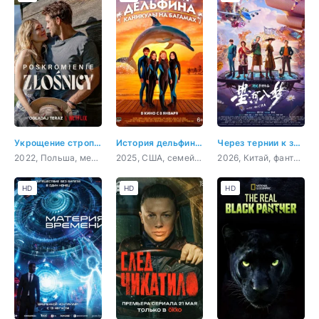
Укрощение строптивой
История дельфина: Каникулы на Багамах
Через тернии к звёздам
2022, Польша, мелодрама, комедия
2025, США, семейный
2026, Китай, фантастика, боевик, приключения, комедия
HD
HD
HD