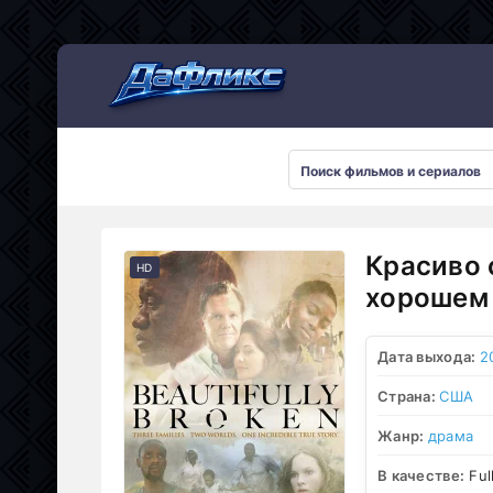
Мультсериалы
Красиво 
HD
хорошем 
Дата выхода:
2
Страна:
США
Жанр:
драма
В качестве:
Ful