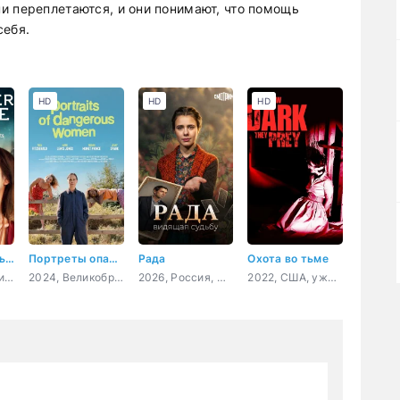
и переплетаются, и они понимают, что помощь
себя.
HD
HD
HD
Первая любовь навсегда
Портреты опасных женщин
Рада
Охота во тьме
2020, Австралия, Филиппины, драма, мелодрама
2024, Великобритания, драма, комедия
2026, Россия, мелодрама, детектив, криминал
2022, США, ужасы