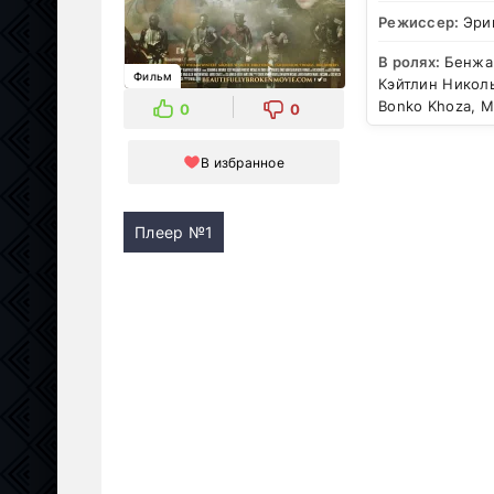
Режиссер:
Эри
В ролях:
Бенжам
Фильм
Кэйтлин Николь
Bonko Khoza, М
0
0
В избранное
Плеер №1