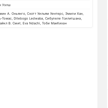
к Уэлш
ин А. Оньянго, Скотт Уильям Уинтерс, Эмили Хан,
-Томас, Ditebogo Ledwaba, Сибулеле Гсилитшана,
айкл В. Смит, Eva Ndachi, Тоби МакКихан