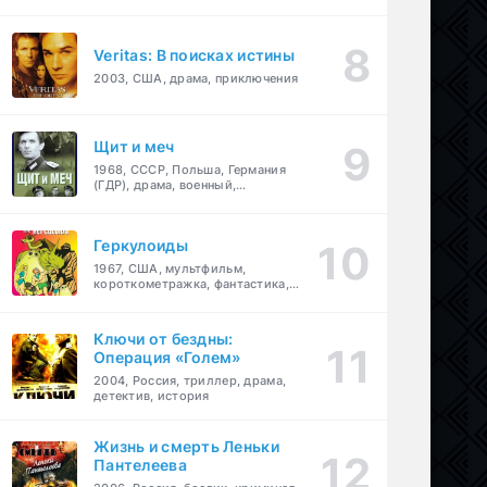
Veritas: В поисках истины
2003, США, драма, приключения
Щит и меч
1968, СССР, Польша, Германия
(ГДР), драма, военный,
приключения
Геркулоиды
1967, США, мультфильм,
короткометражка, фантастика,
приключения
Ключи от бездны:
Операция «Голем»
2004, Россия, триллер, драма,
детектив, история
Жизнь и смерть Леньки
Пантелеева