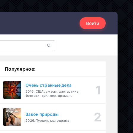
Войти
Популярное:
Очень странные дела
2016, США, ужасы, фантастика,
фэнтези, триллер, драма,
детектив
Закон природы
2026, Турция, мелодрама