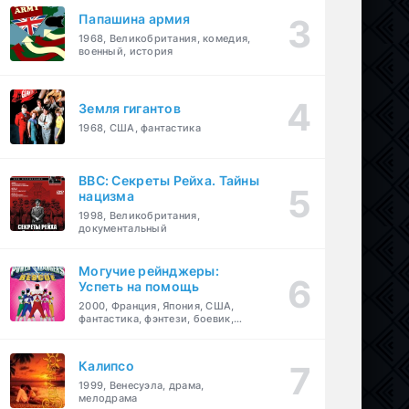
Папашина армия
1968, Великобритания, комедия,
военный, история
Земля гигантов
1968, США, фантастика
BBC: Секреты Рейха. Тайны
нацизма
1998, Великобритания,
документальный
Могучие рейнджеры:
Успеть на помощь
2000, Франция, Япония, США,
фантастика, фэнтези, боевик,
драма, приключения, семейный
Калипсо
1999, Венесуэла, драма,
мелодрама