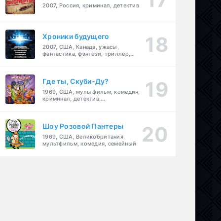
2007, Россия, криминал, детектив
Хроники будущего
2007, США, Канада, ужасы,
фантастика, фэнтези, триллер,
драма, детектив
Где ты, Скуби-Ду?
1969, США, мультфильм, комедия,
криминал, детектив,
приключения, семейный
Шоу Розовой Пантеры
1969, США, Великобритания,
мультфильм, комедия, семейный