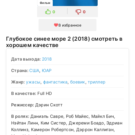
Фильм
0
0
В избранное
Глубокое синее море 2 (2018) смотреть в
хорошем качестве
Дата выхода:
2018
Страна:
США
,
ЮАР
Жанр:
ужасы
,
фантастика
,
боевик
,
триллер
В качестве:
Full HD
Режиссер:
Дэрин Скотт
В ролях:
Даниэль Савре, Роб Майес, Майкл Бич,
Нэйтан Линн, Ким Систер, Джереми Боадо, Эдриан
Коллинз, Камерон Робертсон, Дэррон Каллиган,