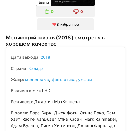
Фильм
0
0
В избранное
Меняющий жизнь (2018) смотреть в
хорошем качестве
Дата выхода:
2018
Страна:
Канада
Жанр:
мелодрама
,
фантастика
,
ужасы
В качестве:
Full HD
Режиссер:
Джастин МакКоннелл
В ролях:
Лора Бурк, Джек Фоли, Элица Бако, Сэм
Уайт, Rachel VanDuzer, Стив Касан, Mark Rainmaker,
Адам Буллер, Питер Хиггинсон, Дэниэл Фаральдо