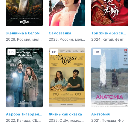
Женщина в белом
Самозванка
Три жизни без скорби
2026, Россия, мелодрама, детектив
2025, Россия, мелодрама
2024, Китай, фэнтези, мелодрама, драма, боевик
HD
HD
HD
Аврора Тигарден: дом с привидением
Жизнь как сказка
Анатомия
2022, Канада, США, криминал, детектив
2025, США, комедия
2021, Польша, Франция,