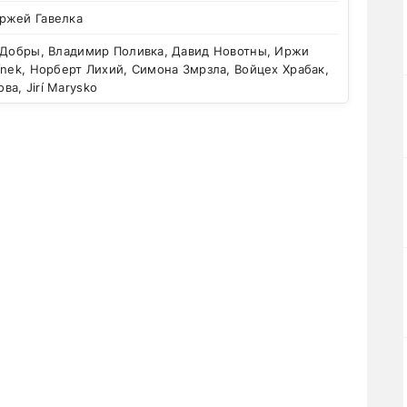
ржей Гавелка
 Добры, Владимир Поливка, Давид Новотны, Иржи
ínek, Норберт Лихий, Симона Змрзла, Войцех Храбак,
а, Jirí Marysko