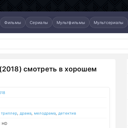
Фильмы
Сериалы
Мультфильмы
Мультсериалы
(2018) смотреть в хорошем
018
,
триллер
,
драма
,
мелодрама
,
детектив
l HD