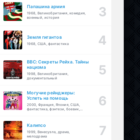
Папашина армия
1968, Великобритания, комедия,
военный, история
Земля гигантов
1968, США, фантастика
BBC: Секреты Рейха. Тайны
нацизма
1998, Великобритания,
документальный
Могучие рейнджеры:
Успеть на помощь
2000, Франция, Япония, США,
фантастика, фэнтези, боевик,
драма, приключения, семейный
Калипсо
1999, Венесуэла, драма,
мелодрама