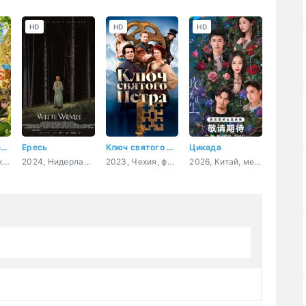
HD
HD
HD
Оливка, Игорёк и Рекс
Ересь
Ключ святого Петра
Цикада
2026, Россия, комедия, семейный
2024, Нидерланды, ужасы, детектив
2023, Чехия, фэнтези, комедия, семейный
2026, Китай, мелодрама