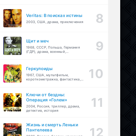
Veritas: В поисках истины
2003, США, драма, приключения
Щит и меч
1968, СССР, Польша, Германия
(ГДР), драма, военный,
приключения
Геркулоиды
1967, США, мультфильм,
короткометражка, фантастика,
приключения
Ключи от бездны:
Операция «Голем»
2004, Россия, триллер, драма,
детектив, история
Жизнь и смерть Леньки
Пантелеева