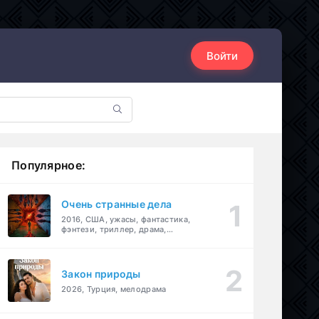
Войти
Популярное:
Очень странные дела
2016, США, ужасы, фантастика,
фэнтези, триллер, драма,
детектив
Закон природы
2026, Турция, мелодрама