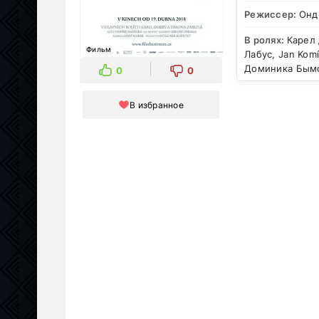
Режиссер:
Онд
В ролях:
Карел
Фильм
Лабус, Jan Kom
Доминика Бымов
0
0
В избранное