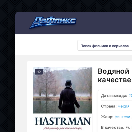
Мультсериалы
Водяной 
HD
качестве
Дата выхода:
2
Страна:
Чехия
Жанр:
фэнтези
В качестве:
Ful