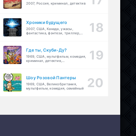
2007, Россия, криминал, детектив
Хроники будущего
2007, США, Канада, ужасы,
фантастика, фэнтези, триллер,
драма, детектив
Где ты, Скуби-Ду?
1969, США, мультфильм, комедия,
криминал, детектив,
приключения, семейный
Шоу Розовой Пантеры
1969, США, Великобритания,
мультфильм, комедия, семейный