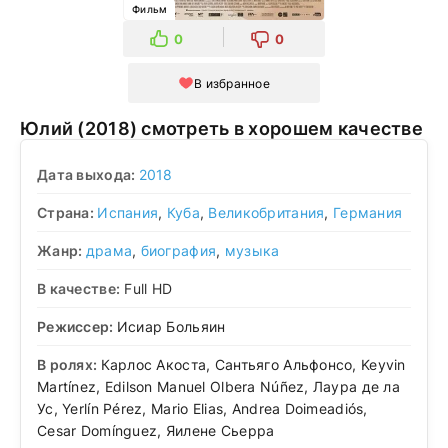
Фильм
0
0
В избранное
Юлий (2018) смотреть в хорошем качестве
Дата выхода:
2018
Страна:
Испания
,
Куба
,
Великобритания
,
Германия
Жанр:
драма
,
биография
,
музыка
В качестве:
Full HD
Режиссер:
Исиар Больяин
В ролях:
Карлос Акоста, Сантьяго Альфонсо, Keyvin
Martínez, Edilson Manuel Olbera Núñez, Лаура де ла
Ус, Yerlín Pérez, Mario Elias, Andrea Doimeadiós,
Cesar Domínguez, Яилене Сьерра