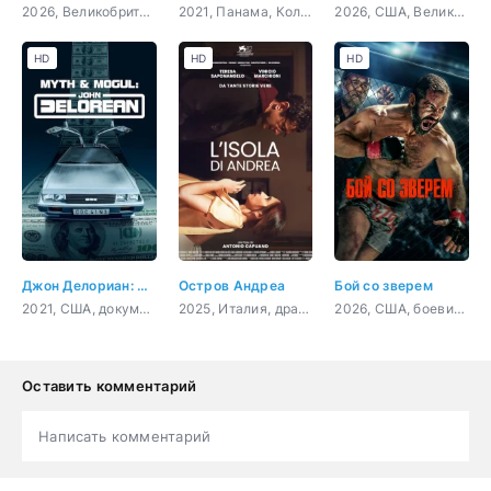
2026, Великобритания, триллер, драма
2021, Панама, Колумбия, комедия
2026, США, Великобритания, боевик, комедия, триллер
HD
HD
HD
Джон Делориан: магнат и легенда
Остров Андреа
Бой со зверем
2021, США, документальный, криминал, биография
2025, Италия, драма
2026, США, боевик, драма, спорт
Оставить комментарий
Написать комментарий