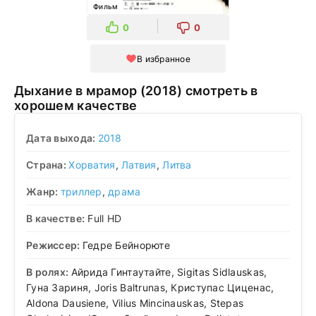
Фильм
0
0
В избранное
Дыхание в мрамор (2018) смотреть в
хорошем качестве
Дата выхода:
2018
Страна:
Хорватия
,
Латвия
,
Литва
Жанр:
триллер
,
драма
В качестве:
Full HD
Режиссер:
Гедре Бейнорюте
В ролях:
Айрида Гинтаутайте, Sigitas Sidlauskas,
Гуна Зариня, Joris Baltrunas, Криступас Циценас,
Aldona Dausiene, Vilius Mincinauskas, Stepas