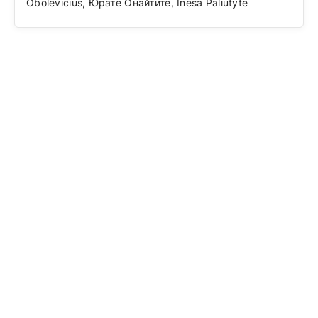
Obolevicius, Юрате Онайтите, Inesa Paliutyte