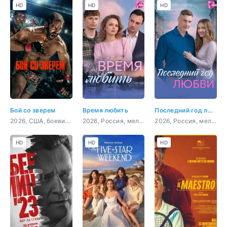
HD
HD
HD
Бой со зверем
Время любить
Последний год любви
2026, США, боевик, драма, спорт
2026, Россия, мелодрама
2026, Россия, мелодрама
HD
HD
HD