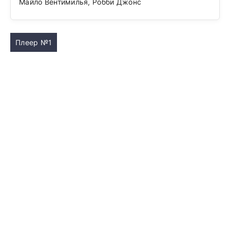
Майло Вентимилья, Робби Джонс
Плеер №1