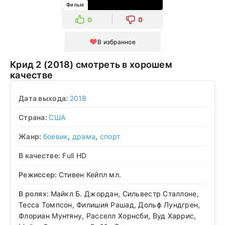
Фильм
0
0
В избранное
Крид 2 (2018) смотреть в хорошем
качестве
Дата выхода:
2018
Страна:
США
Жанр:
боевик
,
драма
,
спорт
В качестве:
Full HD
Режиссер:
Стивен Кейпл мл.
В ролях:
Майкл Б. Джордан, Сильвестр Сталлоне,
Тесса Томпсон, Филишия Рашад, Дольф Лундгрен,
Флориан Мунтяну, Расселл Хорнсби, Вуд Харрис,