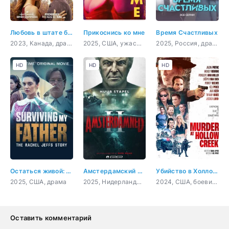
Любовь в штате бескрайнего неба: свадебный путь
Прикоснись ко мне
Время Счастливых
2023, Канада, драма, мелодрама
2025, США, ужасы, фантастика, драма, комедия
2025, Россия, драма, комедия
HD
HD
HD
Остаться живой: История Рэйчел Джеффс
Амстердамский кошмар 2
Убийство в Холлоу Крик
2025, США, драма
2025, Нидерланды, ужасы, боевик, триллер
2024, США, боевик, триллер, комедия
Оставить комментарий