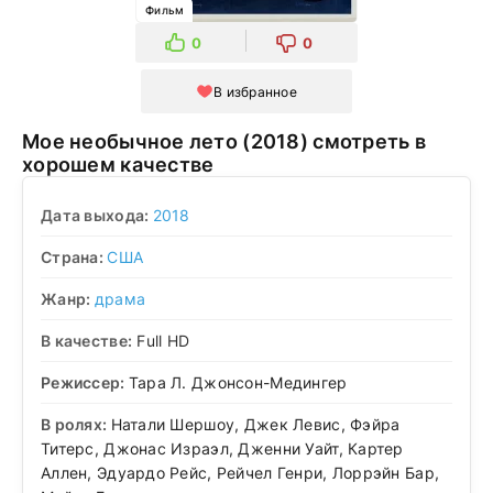
Фильм
0
0
В избранное
Мое необычное лето (2018) смотреть в
хорошем качестве
Дата выхода:
2018
Страна:
США
Жанр:
драма
В качестве:
Full HD
Режиссер:
Тара Л. Джонсон-Медингер
В ролях:
Натали Шершоу, Джек Левис, Фэйра
Титерс, Джонас Израэл, Дженни Уайт, Картер
Аллен, Эдуардо Рейс, Рейчел Генри, Лоррэйн Бар,