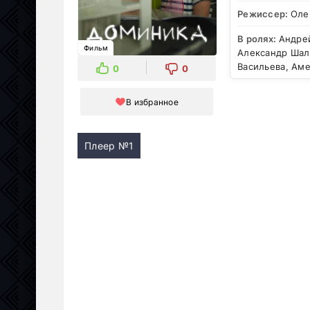
Режиссер:
Оле
В ролях:
Андрей
Фильм
Александр Шаля
Васильева, Аме
0
0
В избранное
Плеер №1