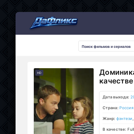
Мультсериалы
Доминика
HD
качестве
Дата выхода:
2
Страна:
Россия
Жанр:
фэнтези
В качестве:
Ful