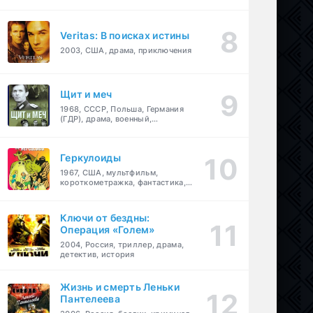
Veritas: В поисках истины
2003, США, драма, приключения
Щит и меч
1968, СССР, Польша, Германия
(ГДР), драма, военный,
приключения
Геркулоиды
1967, США, мультфильм,
короткометражка, фантастика,
приключения
Ключи от бездны:
Операция «Голем»
2004, Россия, триллер, драма,
детектив, история
Жизнь и смерть Леньки
Пантелеева