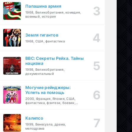
Папашина армия
1968, Великобритания, комедия,
военный, история
Земля гигантов
1968, США, фантастика
BBC: Секреты Рейха. Тайны
нацизма
1998, Великобритания,
документальный
Могучие рейнджеры:
Успеть на помощь
2000, Франция, Япония, США,
фантастика, фэнтези, боевик,
драма, приключения, семейный
Калипсо
1999, Венесуэла, драма,
мелодрама