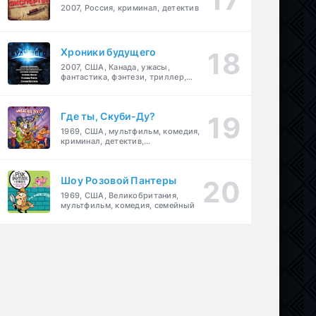
2007, Россия, криминал, детектив
Хроники будущего
2007, США, Канада, ужасы,
фантастика, фэнтези, триллер,
драма, детектив
Где ты, Скуби-Ду?
1969, США, мультфильм, комедия,
криминал, детектив,
приключения, семейный
Шоу Розовой Пантеры
1969, США, Великобритания,
мультфильм, комедия, семейный