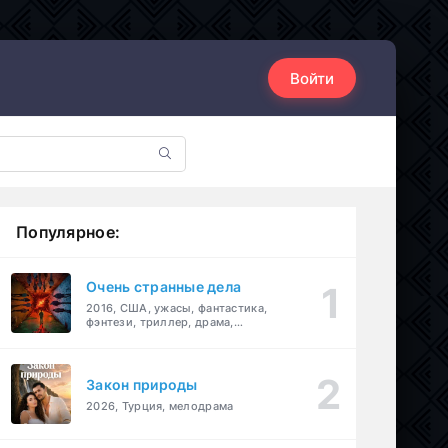
Войти
Популярное:
Очень странные дела
2016, США, ужасы, фантастика,
фэнтези, триллер, драма,
детектив
Закон природы
2026, Турция, мелодрама