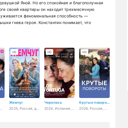
девушкой Яной. Но его спокойная и благополучная
оге своей квартиры он находит трехмесячную
руживается феноменальная способность —
ышки гнева героя. Константин понимает, что
HD
HD
HD
Жемчуг
Черепаха
Крутые повороты
Россия, мелодрама
2025, Россия, драма, комедия, семейный
2024, Испания, Чили, драма
2026, Россия, мелодрама