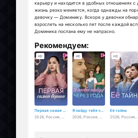
карьеру и находится в удобных отношениях с 
жизнь резко меняется, когда однажды на пор
девочку — Доминику. Вскоре у девочки обна
взрослеть на несколько лет после каждой всп
Доминика послана ему не напрасно.
Рекомендуем:
HD
HD
HD
Первая самая верная
Я найду тебя через года
Её тайна
2026, Россия, мелодрама
2026, Россия, мелодрама
2026, 