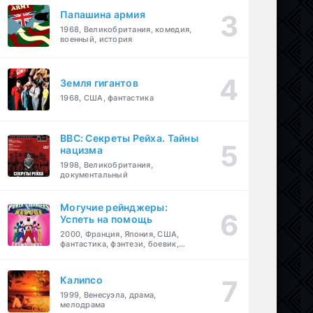
Папашина армия
1968, Великобритания, комедия,
военный, история
Земля гигантов
1968, США, фантастика
BBC: Секреты Рейха. Тайны
нацизма
1998, Великобритания,
документальный
Могучие рейнджеры:
Успеть на помощь
2000, Франция, Япония, США,
фантастика, фэнтези, боевик,
драма, приключения, семейный
Калипсо
1999, Венесуэла, драма,
мелодрама