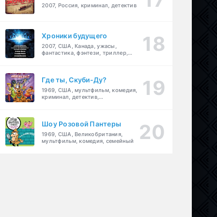
2007, Россия, криминал, детектив
Хроники будущего
2007, США, Канада, ужасы,
фантастика, фэнтези, триллер,
драма, детектив
Где ты, Скуби-Ду?
1969, США, мультфильм, комедия,
криминал, детектив,
приключения, семейный
Шоу Розовой Пантеры
1969, США, Великобритания,
мультфильм, комедия, семейный