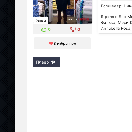
Режиссер:
Ник
В ролях:
Бен Ме
Фильм
Фалько, Мэри К
Annabella Rosa,
0
0
В избранное
Плеер №1