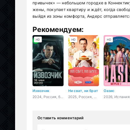
привычек» — небольшом городке в Коннектику
жены, покупает квартиру и ждёт, когда свобод
выйдя из зоны комфорта, Андерс отправляетс
Рекомендуем:
HD
HD
HD
Извозчик
Ни сват, ни брат
Оазис
2024, Россия, боевик, детектив, криминал
2025, Россия, мелодрама
Оставить комментарий