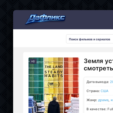
Мультсериалы
Земля ус
HD
смотреть
Дата выхода:
2
Страна:
США
Жанр:
драма
,
к
В качестве:
Ful