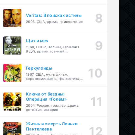
Veritas: В поисках истины
2003, США, драма, приключения
Щит и меч
1968, СССР, Польша, Германия
(ГДР), драма, военный,
приключения
Геркулоиды
1967, США, мультфильм,
короткометражка, фантастика,
приключения
Ключи от бездны:
Операция «Голем»
2004, Россия, триллер, драма,
детектив, история
Жизнь и смерть Леньки
Пантелеева