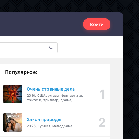
Войти
Популярное:
Очень странные дела
2016, США, ужасы, фантастика,
фэнтези, триллер, драма,
детектив
Закон природы
2026, Турция, мелодрама