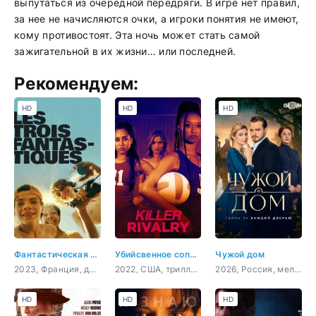
выпутаться из очередной передряги. В игре нет правил,
за нее не начисляются очки, а игроки понятия не имеют,
кому противостоят. Эта ночь может стать самой
зажигательной в их жизни… или последней.
Рекомендуем:
HD
HD
HD
Фантастическая тройка
Убийсвенное соперничество
Чужой дом
2023, Франция, драма
2022, США, триллер, детектив
2026, Россия, мелодрама
HD
HD
HD