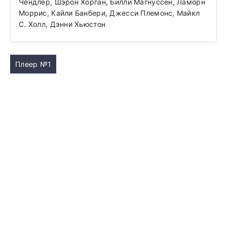
Чендлер, Шэрон Хорган, Билли Магнуссен, Ламорн
Моррис, Кайли Банбери, Джесси Племонс, Майкл
С. Холл, Дэнни Хьюстон
Плеер №1