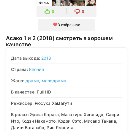
Фильм
0
0
В избранное
Асако 1 и 2 (2018) смотреть в хорошем
качестве
Дата выхода:
2018
Страна:
Япония
Жанр:
драма
,
мелодрама
В качестве:
Full HD
Режиссер:
Рюсукэ Хамагути
В ролях:
Эрика Карата, Масахиро Хигасидэ, Саири
Ито, Кодзи Накамото, Кодзи Сэто, Мисако Танака,
Даити Ватанабэ, Рио Ямасита