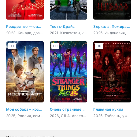
Рождество — самое время вернуться домой
Тесть-Драйв
Зеркала. Пожиратели душ
2023, Канада, драма, мелодрама
2021, Казахстан, комедия
2025, Индонезия, ужасы
HD
HD
HD
Моя собака – космонавт
Очень странные дела: Истории из 85-го
Глиняная кукла
2025, Россия, семейный, приключения, комедия
2026, США, Австралия, мультфильм, ужасы, фантастика, драма
2025, Тайвань, ужасы