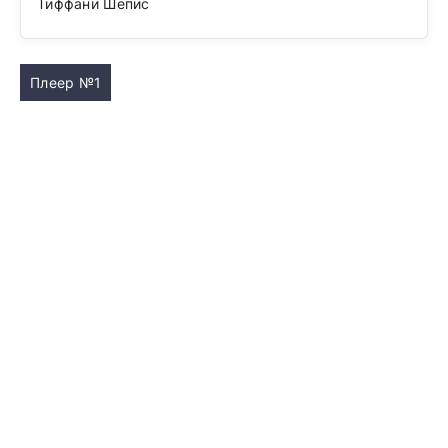
Тиффани Шепис
Плеер №1