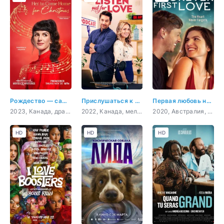
Рождество — самое время вернуться домой
Прислушаться к любви
Первая любовь навсегда
2023, Канада, драма, мелодрама
2022, Канада, мелодрама, комедия
2020, Австралия, Филиппины, драма, мелодрама
HD
HD
HD