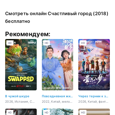
Смотреть онлайн Счастливый город (2018)
бесплатно
Рекомендуем:
HD
HD
HD
В чужой шкуре
Повседневная жизнь в Синьчуане
Через тернии к звёздам
2026, Испания, США, мультфильм, фэнтези, комедия, приключения, семейный
2022, Китай, мелодрама, комедия
2026, Китай, фантастика, боевик, приключения, комедия
HD
HD
HD