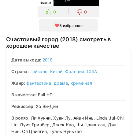
Фильм
0
0
В избранное
Счастливый город (2018) смотреть в
хорошем качестве
Дата выхода:
2018
Страна:
Тайвань
,
Китай
,
Франция
,
США
Жанр:
фантастика
,
драма
,
криминал
В качестве:
Full HD
Режиссер:
Хо Ви-Дин
В ролях:
Ли Хунчи, Хуан Лу, Айви Инь, Linda Jui-Chi
Liu, Луиз Гринбер, Джек Као, Ши Цзиньхан, Дин
Нин, Ся Цзинтин, Туань Чуньхао