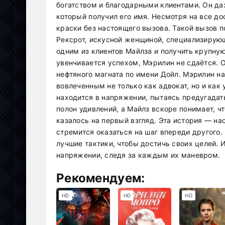
богатством и благодарными клиентами. Он да
который получил его имя. Несмотря на все до
краски без настоящего вызова. Такой вызов п
Рексрот, искусной женщиной, специализирующе
одним из клиентов Майлза и получить крупную
увенчивается успехом, Мэрилин не сдаётся. 
нефтяного магната по имени Дойл. Мэрилин на
вовлеченным не только как адвокат, но и как
находится в напряжении, пытаясь предугадат
полон удивлений, а Майлз вскоре понимает, чт
казалось на первый взгляд. Эта история — н
стремится оказаться на шаг впереди другого
лучшие тактики, чтобы достичь своих целей. И
напряжении, следя за каждым их маневром.
Рекомендуем:
HD
HD
HD