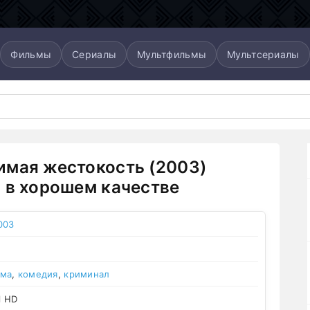
Фильмы
Сериалы
Мультфильмы
Мультсериалы
мая жестокость (2003)
 в хорошем качестве
003
ама
,
комедия
,
криминал
l HD