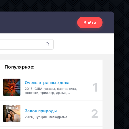
Войти
Популярное:
Очень странные дела
2016, США, ужасы, фантастика,
фэнтези, триллер, драма,
детектив
Закон природы
2026, Турция, мелодрама