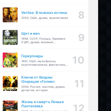
Veritas: В поисках истины
2003, США, драма, приключения
Щит и меч
1968, СССР, Польша, Германия
(ГДР), драма, военный,
приключения
Геркулоиды
1967, США, мультфильм,
короткометражка, фантастика,
приключения
Ключи от бездны:
Операция «Голем»
2004, Россия, триллер, драма,
детектив, история
Жизнь и смерть Леньки
Пантелеева