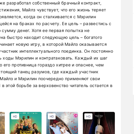
же разработал собственный брачный контракт,
стижения, Майлз чувствует, что его жизнь теряет
оявляется, когда он сталкивается с Мэрилин
йся на браках по расчету. Ее цель – развестись с
 сумму денег. Хотя ее первая попытка не
Она быстро находит следующую цель – богатого
чинает новую игру, в которой Майлз оказывается
 участник интеллектуального поединка. Он постоянно
ь ходы Мэрилин и контратаковать. Каждый их шаг
о его противница гораздо хитрее и опаснее, чем
астоящий танец разумов, где каждый участник
. Майлз и Мэрилин поочередно применяют свои
 в этой борьбе за верховенство читатель остается в
HD
HD
HD