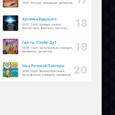
2007, Россия, криминал, детектив
Хроники будущего
2007, США, Канада, ужасы,
фантастика, фэнтези, триллер,
драма, детектив
Где ты, Скуби-Ду?
1969, США, мультфильм, комедия,
криминал, детектив,
приключения, семейный
Шоу Розовой Пантеры
1969, США, Великобритания,
мультфильм, комедия, семейный