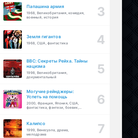
Папашина армия
1968, Великобритания, комедия,
военный, история
Земля гигантов
1968, США, фантастика
BBC: Секреты Рейха. Тайны
нацизма
1998, Великобритания,
документальный
Могучие рейнджеры:
Успеть на помощь
2000, Франция, Япония, США,
фантастика, фэнтези, боевик,
драма, приключения, семейный
Калипсо
1999, Венесуэла, драма,
мелодрама