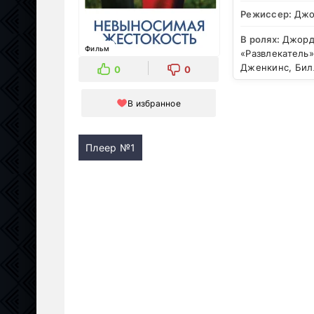
Режиссер:
Джо
В ролях:
Джорд
Фильм
«Развлекатель»
Дженкинс, Бил
0
0
В избранное
Плеер №1