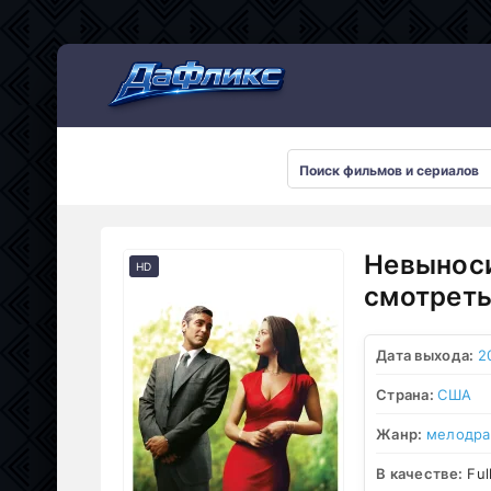
Мультсериалы
Невыноси
HD
смотреть
Дата выхода:
2
Страна:
США
Жанр:
мелодр
В качестве:
Ful