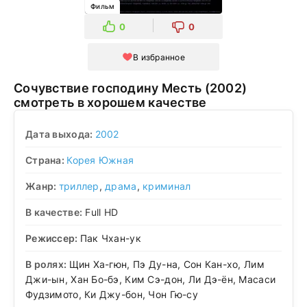
Фильм
0
0
В избранное
Сочувствие господину Месть (2002)
смотреть в хорошем качестве
Дата выхода:
2002
Страна:
Корея Южная
Жанр:
триллер
,
драма
,
криминал
В качестве:
Full HD
Режиссер:
Пак Чхан-ук
В ролях:
Щин Ха-гюн, Пэ Ду-на, Сон Кан-хо, Лим
Джи-ын, Хан Бо-бэ, Ким Сэ-дон, Ли Дэ-ён, Масаси
Фудзимото, Ки Джу-бон, Чон Гю-су