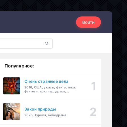
Войти
Популярное:
Очень странные дела
2016, США, ужасы, фантастика,
фэнтези, триллер, драма,
детектив
Закон природы
2026, Турция, мелодрама