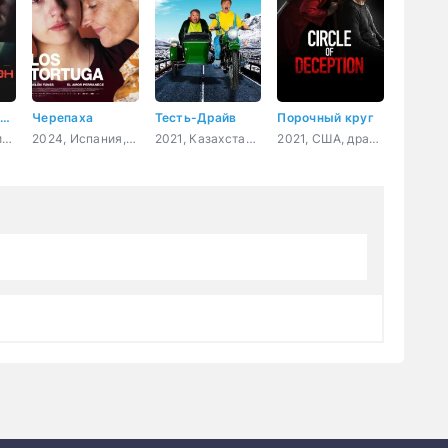
Взлом на миллион
Черепаха
Тесть-Драйв
Порочный круг
2026, США, триллер
2024, Испания, Чили, драма
2021, Казахстан, комедия
2021, США, драма, криминал