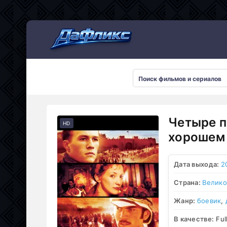
Мультсериалы
Четыре п
HD
хорошем 
Дата выхода:
2
Страна:
Велико
Жанр:
боевик
,
В качестве:
Ful