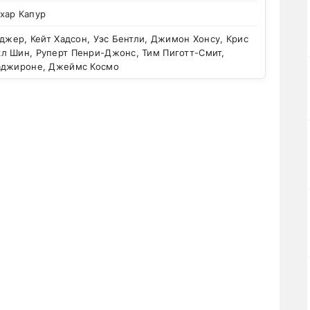
хар Капур
джер, Кейт Хадсон, Уэс Бентли, Джимон Хонсу, Крис
л Шин, Руперт Пенри-Джонс, Тим Пиготт-Смит,
аджироне, Джеймс Космо