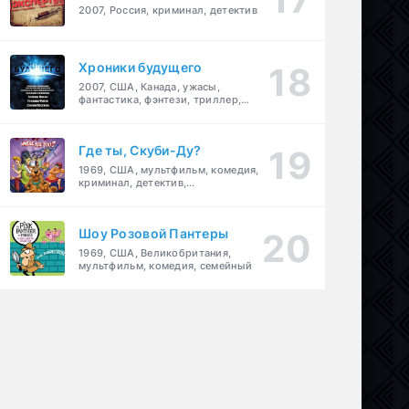
2007, Россия, криминал, детектив
Хроники будущего
2007, США, Канада, ужасы,
фантастика, фэнтези, триллер,
драма, детектив
Где ты, Скуби-Ду?
1969, США, мультфильм, комедия,
криминал, детектив,
приключения, семейный
Шоу Розовой Пантеры
1969, США, Великобритания,
мультфильм, комедия, семейный