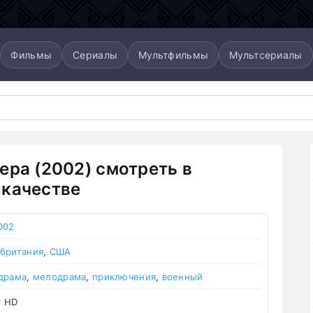
Фильмы
Сериалы
Мультфильмы
Мультсериалы
ера (2002) смотреть в
качестве
002
британия
,
США
драма
,
мелодрама
,
приключения
,
военный
l HD