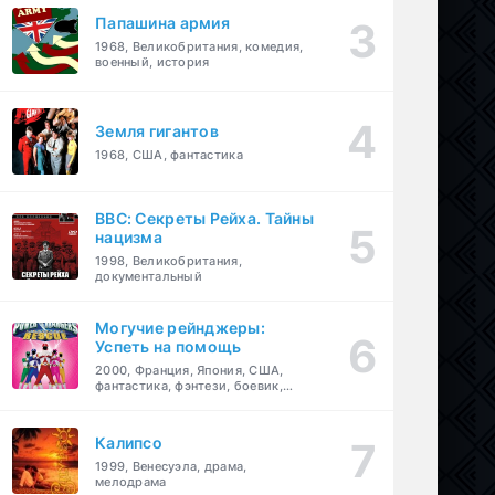
Папашина армия
1968, Великобритания, комедия,
военный, история
Земля гигантов
1968, США, фантастика
BBC: Секреты Рейха. Тайны
нацизма
1998, Великобритания,
документальный
Могучие рейнджеры:
Успеть на помощь
2000, Франция, Япония, США,
фантастика, фэнтези, боевик,
драма, приключения, семейный
Калипсо
1999, Венесуэла, драма,
мелодрама