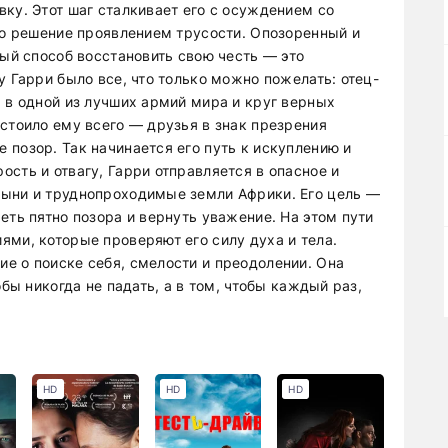
ку. Этот шаг сталкивает его с осуждением со
его решение проявлением трусости. Опозоренный и
ный способ восстановить свою честь — это
у Гарри было все, что только можно пожелать: отец-
 в одной из лучших армий мира и круг верных
стоило ему всего — друзья в знак презрения
 позор. Так начинается его путь к искуплению и
сть и отвагу, Гарри отправляется в опасное и
тыни и труднопроходимые земли Африки. Его цель —
еть пятно позора и вернуть уважение. На этом пути
ями, которые проверяют его силу духа и тела.
е о поиске себя, смелости и преодолении. Она
обы никогда не падать, а в том, чтобы каждый раз,
HD
HD
HD