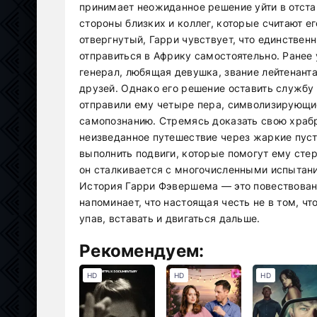
принимает неожиданное решение уйти в отстав
стороны близких и коллег, которые считают 
отвергнутый, Гарри чувствует, что единствен
отправиться в Африку самостоятельно. Ранее 
генерал, любящая девушка, звание лейтенанта
друзей. Однако его решение оставить службу 
отправили ему четыре пера, символизирующие
самопознанию. Стремясь доказать свою храбро
неизведанное путешествие через жаркие пус
выполнить подвиги, которые помогут ему стер
он сталкивается с многочисленными испытани
История Гарри Фэвершема — это повествовани
напоминает, что настоящая честь не в том, чт
упав, вставать и двигаться дальше.
Рекомендуем:
HD
HD
HD