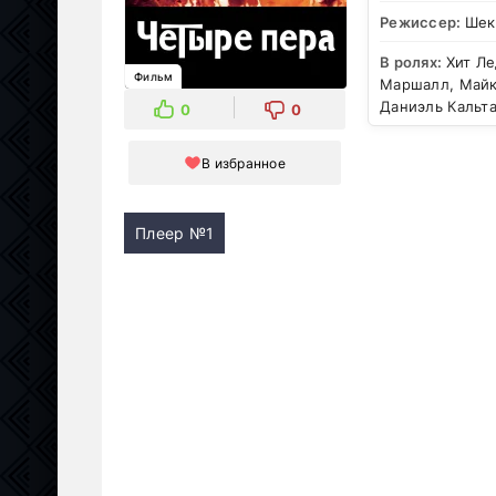
Режиссер:
Шек
В ролях:
Хит Ле
Фильм
Маршалл, Майк
Даниэль Кальт
0
0
В избранное
Плеер №1