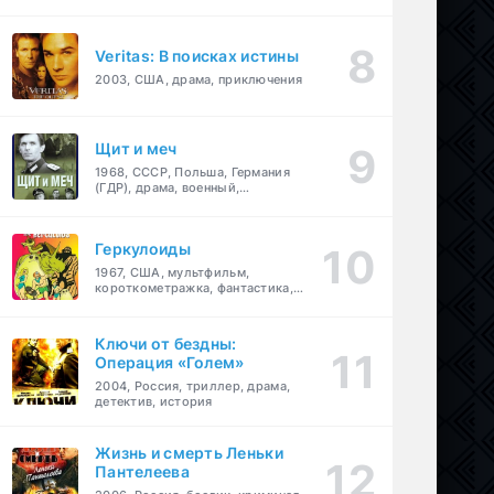
Veritas: В поисках истины
2003, США, драма, приключения
Щит и меч
1968, СССР, Польша, Германия
(ГДР), драма, военный,
приключения
Геркулоиды
1967, США, мультфильм,
короткометражка, фантастика,
приключения
Ключи от бездны:
Операция «Голем»
2004, Россия, триллер, драма,
детектив, история
Жизнь и смерть Леньки
Пантелеева