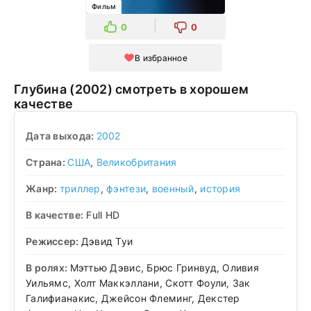
Фильм
0
0
В избранное
Глубина (2002) смотреть в хорошем
качестве
Дата выхода:
2002
Страна:
США
,
Великобритания
Жанр:
триллер
,
фэнтези
,
военный
,
история
В качестве:
Full HD
Режиссер:
Дэвид Туи
В ролях:
Мэттью Дэвис, Брюс Гринвуд, Оливия
Уильямс, Холт Маккэллани, Скотт Фоули, Зак
Галифианакис, Джейсон Флеминг, Декстер