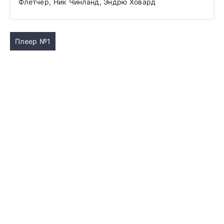
Флетчер, Ник Чинланд, Эндрю Ховард
Плеер №1