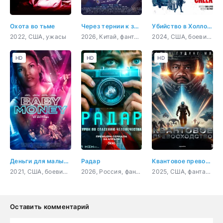
Охота во тьме
Через тернии к звёздам
Убийство в Холлоу Крик
2022, США, ужасы
2026, Китай, фантастика, боевик, приключения, комедия
2024, США, боевик, триллер, комедия
HD
HD
HD
Деньги для малышки
Радар
Квантовое превосходство
2021, США, боевик, триллер
2026, Россия, фантастика, приключения, триллер
2025, США, фантастика, боевик, приключения
Оставить комментарий