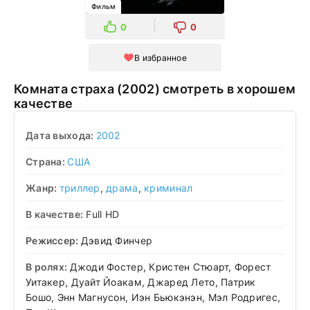
Фильм
0
0
В избранное
Комната страха (2002) смотреть в хорошем
качестве
Дата выхода:
2002
Страна:
США
Жанр:
триллер
,
драма
,
криминал
В качестве:
Full HD
Режиссер:
Дэвид Финчер
В ролях:
Джоди Фостер, Кристен Стюарт, Форест
Уитакер, Дуайт Йоакам, Джаред Лето, Патрик
Бошо, Энн Магнусон, Иэн Бьюкэнэн, Мэл Родригес,