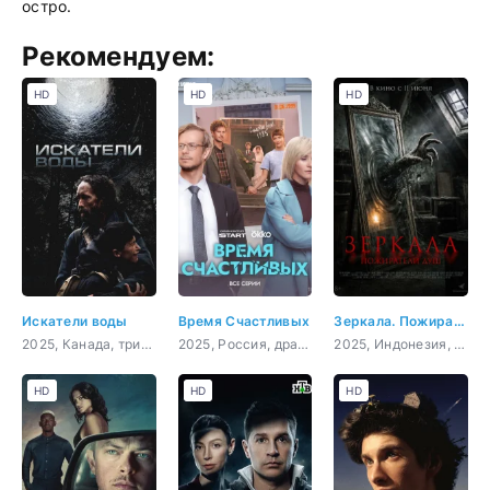
остро.
Рекомендуем:
HD
HD
HD
Искатели воды
Время Счастливых
Зеркала. Пожиратели душ
2025, Канада, триллер
2025, Россия, драма, комедия
2025, Индонезия, ужасы
HD
HD
HD