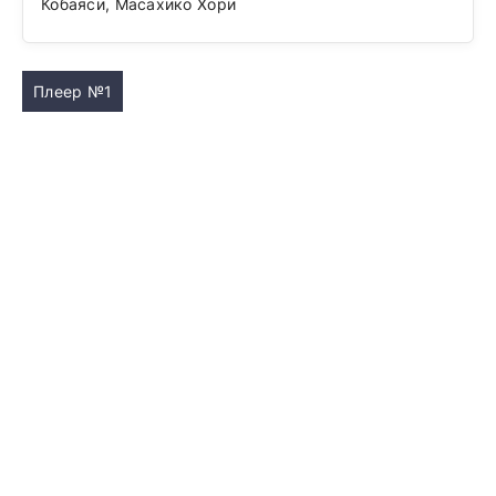
Кобаяси, Масахико Хори
Плеер №1