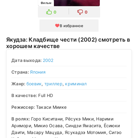
Фильм
0
0
В избранное
Якудза: Кладбище чести (2002) смотреть в
хорошем качестве
Дата выхода:
2002
Страна:
Япония
Жанр:
боевик
,
триллер
,
криминал
В качестве:
Full HD
Режиссер:
Такаси Миике
В ролях:
Горо Киситани, Рёсукэ Мики, Нарими
Аримори, Микио Осава, Синдзи Ямасита, Ёсиюки
Даити, Масару Мацуда, Ясукадзэ Мотомия, Сигэо