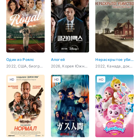
Один из Роялс
Апогей
Нераскрытое убийство Беверли Линн Смит
2022, США, биография, спорт
2026, Корея Южная, триллер, детектив
2022, Канада, документальный, криминал, детектив
HD
HD
HD