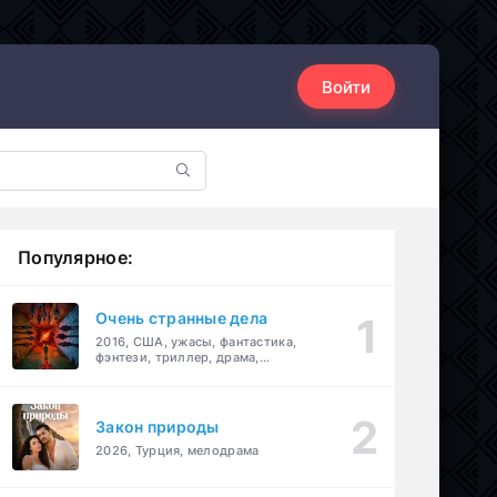
Войти
Популярное:
Очень странные дела
2016, США, ужасы, фантастика,
фэнтези, триллер, драма,
детектив
Закон природы
2026, Турция, мелодрама