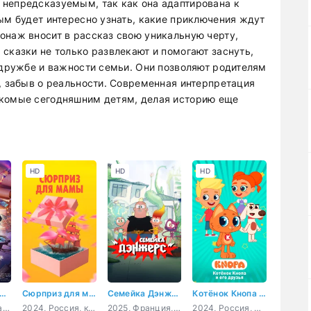
 непредсказуемым, так как она адаптирована к
ым будет интересно узнать, какие приключения ждут
онаж вносит в рассказ свою уникальную черту,
сказки не только развлекают и помогают заснуть,
, дружбе и важности семьи. Они позволяют родителям
, забыв о реальности. Современная интерпретация
акомые сегодняшним детям, делая историю еще
HD
HD
HD
рез тернии к звёздам
Сюрприз для мамы
Семейка Дэнжерс
Котёнок Кнопа и его друзья
2026, Китай, фантастика, боевик, приключения, комедия
2024, Россия, комедия, семейный
2025, Франция, мультфильм, фантастика, комедия, приключения, семейный
2024, Россия, мультфильм, комедия, приключения, семейный