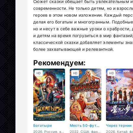
Сюжет сказки обещает быть увлекательным и
современности. Не только детям, но и взросл
героев в этом новом изложении. Каждый перс
делая его богатым и многогранным. Подобные 
но и несут в себе важные уроки о храбрости
и детям на время погрузиться в мир фантазий
классической сказки добавляет элементы зн
более захватывающей и релевантной.
Рекомендуем:
HD
HD
HD
Богатыри
Месть 50-футовой вебкамщицы
Че
2026, Россия, комедия, семейный, фэнтези
2022, США, фантастика, фэнтези, комедия