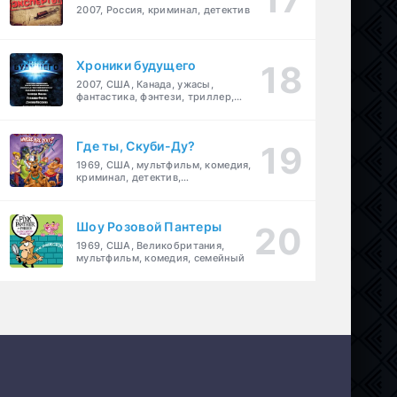
2007, Россия, криминал, детектив
Хроники будущего
2007, США, Канада, ужасы,
фантастика, фэнтези, триллер,
драма, детектив
Где ты, Скуби-Ду?
1969, США, мультфильм, комедия,
криминал, детектив,
приключения, семейный
Шоу Розовой Пантеры
1969, США, Великобритания,
мультфильм, комедия, семейный