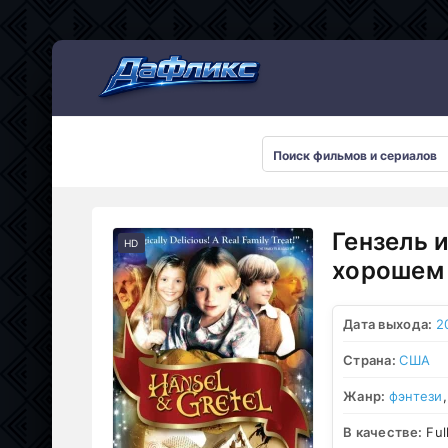
Мультсериалы
Гензель 
HD
хорошем 
Дата выхода:
2
Страна:
США
Жанр:
фэнтези
В качестве:
Ful