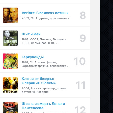
Veritas: В поисках истины
2003, США, драма, приключения
Щит и меч
1968, СССР, Польша, Германия
(ГДР), драма, военный,
приключения
Геркулоиды
1967, США, мультфильм,
короткометражка, фантастика,
приключения
Ключи от бездны:
Операция «Голем»
2004, Россия, триллер, драма,
детектив, история
Жизнь и смерть Леньки
Пантелеева