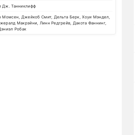
и Дж. Танниклифф
р Момсен, Джейкоб Смит, Дельта Берк, Хоуи Мэндел,
Джералд Макрэйни, Линн Редгрейв, Дакота Фаннинг,
Дэниэл Робак