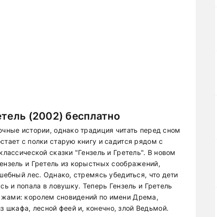
етель (2002) бесплатно
очные истории, однако традиция читать перед сном
стает с полки старую книгу и садится рядом с
классической сказки "Гензель и Гретель". В новом
Гензель и Гретель из корыстных соображений,
лшебный лес. Однако, стремясь убедиться, что дети
сь и попала в ловушку. Теперь Гензель и Гретель
ажами: королем сновидений по имени Дрема,
шкафа, лесной феей и, конечно, злой Ведьмой.