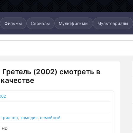
Фильмы
Сериалы
Мультфильмы
Мультсериалы
и Гретель (2002) смотреть в
качестве
002
,
триллер
,
комедия
,
семейный
l HD