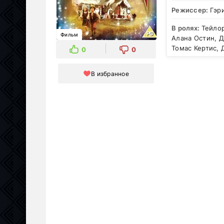
Режиссер:
Гэр
В ролях:
Тейло
Фильм
Алана Остин, 
Томас Кертис, 
0
0
В избранное