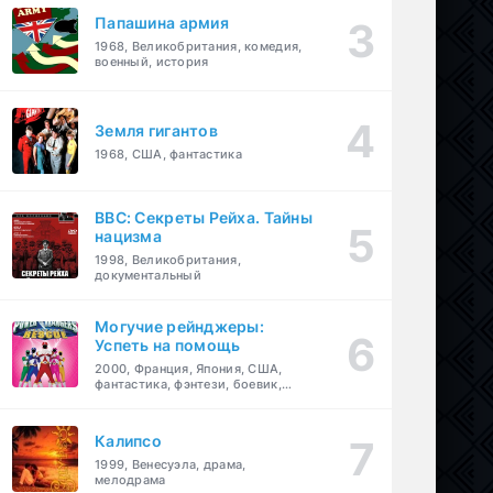
Папашина армия
1968, Великобритания, комедия,
военный, история
Земля гигантов
1968, США, фантастика
BBC: Секреты Рейха. Тайны
нацизма
1998, Великобритания,
документальный
Могучие рейнджеры:
Успеть на помощь
2000, Франция, Япония, США,
фантастика, фэнтези, боевик,
драма, приключения, семейный
Калипсо
1999, Венесуэла, драма,
мелодрама