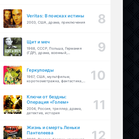
Veritas: В поисках истины
2003, США, драма, приключения
Щит и меч
1968, СССР, Польша, Германия
(ГДР), драма, военный,
приключения
Геркулоиды
1967, США, мультфильм,
короткометражка, фантастика,
приключения
Ключи от бездны:
Операция «Голем»
2004, Россия, триллер, драма,
детектив, история
Жизнь и смерть Леньки
Пантелеева