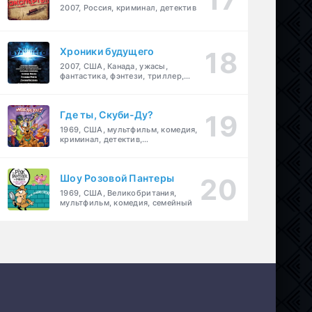
2007, Россия, криминал, детектив
Хроники будущего
2007, США, Канада, ужасы,
фантастика, фэнтези, триллер,
драма, детектив
Где ты, Скуби-Ду?
1969, США, мультфильм, комедия,
криминал, детектив,
приключения, семейный
Шоу Розовой Пантеры
1969, США, Великобритания,
мультфильм, комедия, семейный