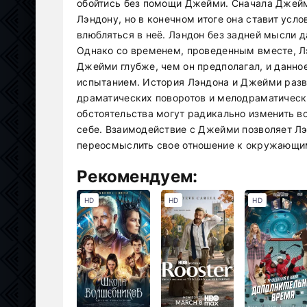
обойтись без помощи Джейми. Сначала Джейм
Лэндону, но в конечном итоге она ставит усло
влюбляться в неё. Лэндон без задней мысли д
Однако со временем, проведенным вместе, Лэн
Джейми глубже, чем он предполагал, и данно
испытанием. История Лэндона и Джейми разв
драматических поворотов и мелодраматически
обстоятельства могут радикально изменить во
себе. Взаимодействие с Джейми позволяет Лэ
переосмыслить свое отношение к окружающим
Рекомендуем:
HD
HD
HD