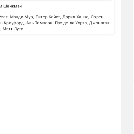
м Шенкман
эст, Мэнди Мур, Питер Койот, Дэрил Ханна, Лорен
 Кроуфорд, Аль Томпсон, Пас де ла Уэрта, Джонатан
, Мэтт Лутс