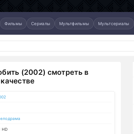
Фильмы
Сериалы
Мультфильмы
Мультсериалы
бить (2002) смотреть в
качестве
002
елодрама
l HD