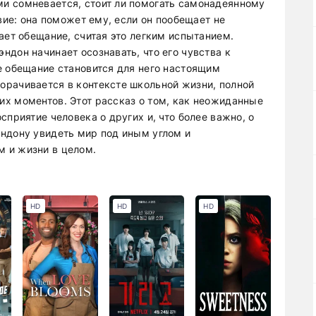
и сомневается, стоит ли помогать самонадеянному
вие: она поможет ему, если он пообещает не
ает обещание, считая это легким испытанием.
дон начинает осознавать, что его чувства к
е обещание становится для него настоящим
орачивается в контексте школьной жизни, полной
х моментов. Этот рассказ о том, как неожиданные
сприятие человека о других и, что более важно, о
ндону увидеть мир под иным углом и
 и жизни в целом.
HD
HD
HD