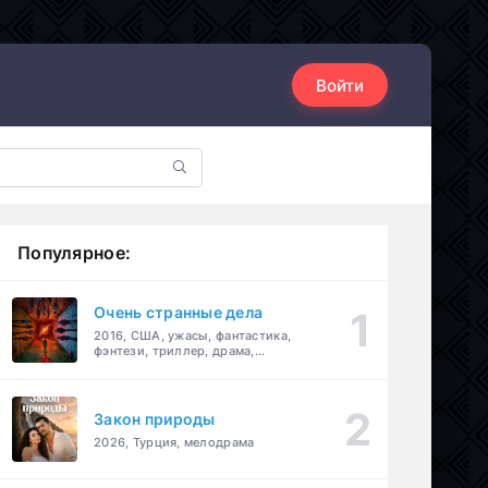
Войти
Популярное:
Очень странные дела
2016, США, ужасы, фантастика,
фэнтези, триллер, драма,
детектив
Закон природы
2026, Турция, мелодрама