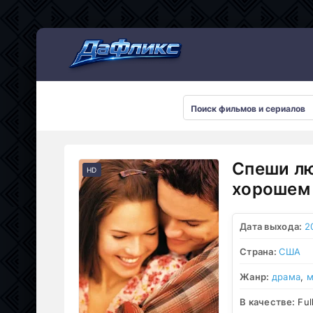
Мультсериалы
Спеши лю
HD
хорошем 
Дата выхода:
2
Страна:
США
Жанр:
драма
,
м
В качестве:
Ful