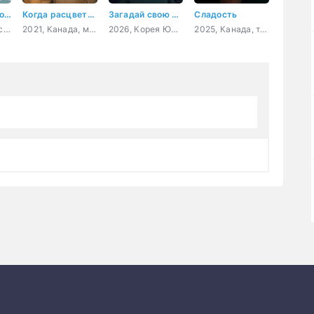
Дополнительное время
Когда расцветает любовь
Загадай свою смерть
Сладость
2026, Россия, семейный, приключения, спорт, фантастика
2021, Канада, мелодрама, комедия
2026, Корея Южная, ужасы
2025, Канада, триллер, драма