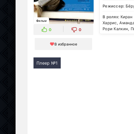
Режиссер:
Бёр
В ролях:
Киран
Фильм
Харрис, Аманда
Рори Калкин, П
0
0
В избранное
Плеер №1