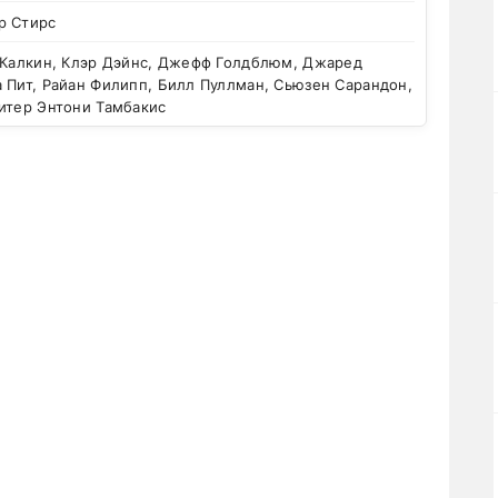
р Стирс
 Калкин, Клэр Дэйнс, Джефф Голдблюм, Джаред
 Пит, Райан Филипп, Билл Пуллман, Сьюзен Сарандон,
итер Энтони Тамбакис