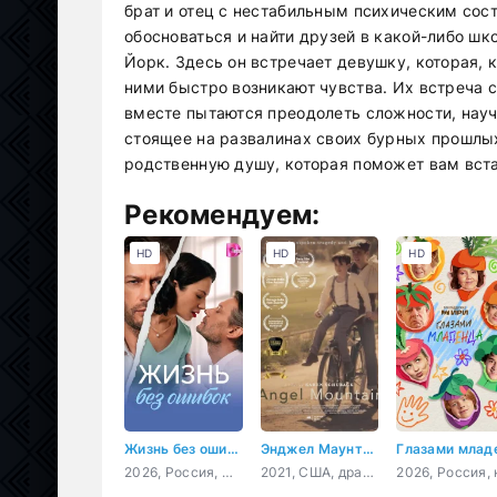
брат и отец с нестабильным психическим сос
обосноваться и найти друзей в какой-либо шк
Йорк. Здесь он встречает девушку, которая, 
ними быстро возникают чувства. Их встреча с
вместе пытаются преодолеть сложности, научи
стоящее на развалинах своих бурных прошлых
родственную душу, которая поможет вам встат
Рекомендуем:
HD
HD
HD
Жизнь без ошибок
Энджел Маунтин
2026, Россия, мелодрама
2021, США, драма