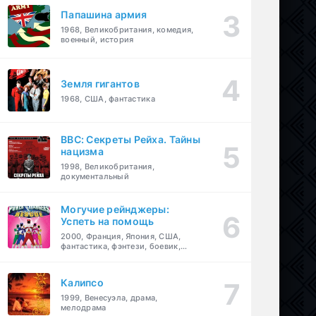
Папашина армия
1968, Великобритания, комедия,
военный, история
Земля гигантов
1968, США, фантастика
BBC: Секреты Рейха. Тайны
нацизма
1998, Великобритания,
документальный
Могучие рейнджеры:
Успеть на помощь
2000, Франция, Япония, США,
фантастика, фэнтези, боевик,
драма, приключения, семейный
Калипсо
1999, Венесуэла, драма,
мелодрама