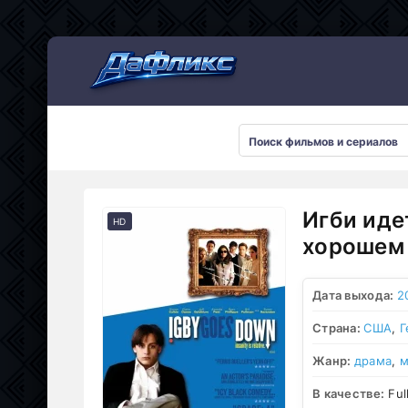
Мультсериалы
Игби иде
HD
хорошем 
Дата выхода:
2
Страна:
США
,
Г
Жанр:
драма
,
м
В качестве:
Ful