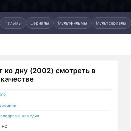
Фильмы
Сериалы
Мультфильмы
Мультсериалы
т ко дну (2002) смотреть в
качестве
002
ермания
елодрама
,
комедия
l HD