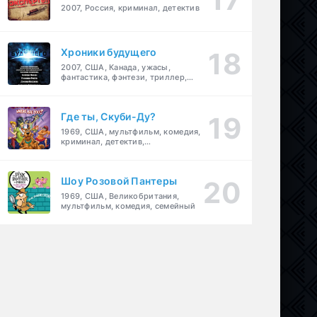
2007, Россия, криминал, детектив
Хроники будущего
2007, США, Канада, ужасы,
фантастика, фэнтези, триллер,
драма, детектив
Где ты, Скуби-Ду?
1969, США, мультфильм, комедия,
криминал, детектив,
приключения, семейный
Шоу Розовой Пантеры
1969, США, Великобритания,
мультфильм, комедия, семейный