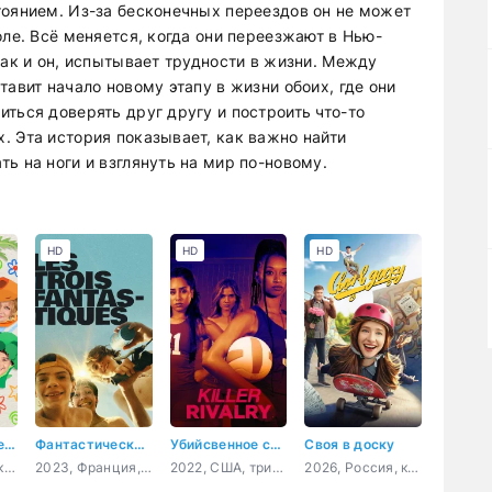
тоянием. Из-за бесконечных переездов он не может
оле. Всё меняется, когда они переезжают в Нью-
как и он, испытывает трудности в жизни. Между
тавит начало новому этапу в жизни обоих, где они
ться доверять друг другу и построить что-то
. Эта история показывает, как важно найти
ь на ноги и взглянуть на мир по-новому.
HD
HD
HD
Глазами младенца
Фантастическая тройка
Убийсвенное соперничество
Своя в доску
2026, Россия, комедия
2023, Франция, драма
2022, США, триллер, детектив
2026, Россия, комедия