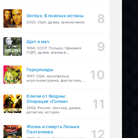
Veritas: В поисках истины
2003, США, драма, приключения
Щит и меч
1968, СССР, Польша, Германия
(ГДР), драма, военный,
приключения
Геркулоиды
1967, США, мультфильм,
короткометражка, фантастика,
приключения
Ключи от бездны:
Операция «Голем»
2004, Россия, триллер, драма,
детектив, история
Жизнь и смерть Леньки
Пантелеева