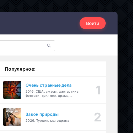
Войти
Популярное:
Очень странные дела
2016, США, ужасы, фантастика,
фэнтези, триллер, драма,
детектив
Закон природы
2026, Турция, мелодрама