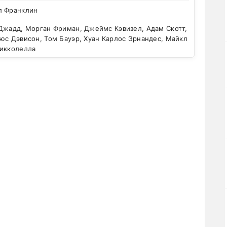
л Франклин
Джадд, Морган Фриман, Джеймс Кэвизел, Адам Скотт,
юс Дэвисон, Том Бауэр, Хуан Карлос Эрнандес, Майкл
Чикколелла