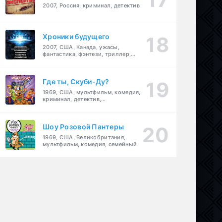
2007, Россия, криминал, детектив
Хроники будущего
2007, США, Канада, ужасы,
фантастика, фэнтези, триллер,
драма, детектив
Где ты, Скуби-Ду?
1969, США, мультфильм, комедия,
криминал, детектив,
приключения, семейный
Шоу Розовой Пантеры
1969, США, Великобритания,
мультфильм, комедия, семейный