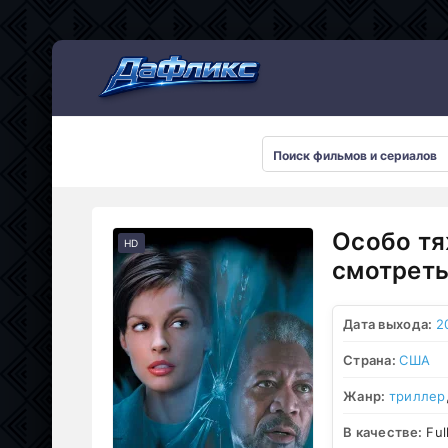
Мультсериалы
Особо тя
HD
смотреть
Дата выхода:
2
Страна:
США
Жанр:
триллер
В качестве:
Ful