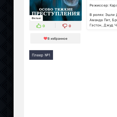
Режиссер:
Кар
В ролях:
Эшли 
Фильм
Аманда Пит, Бр
Гэстон, Джуд 
0
0
В избранное
Плеер №1