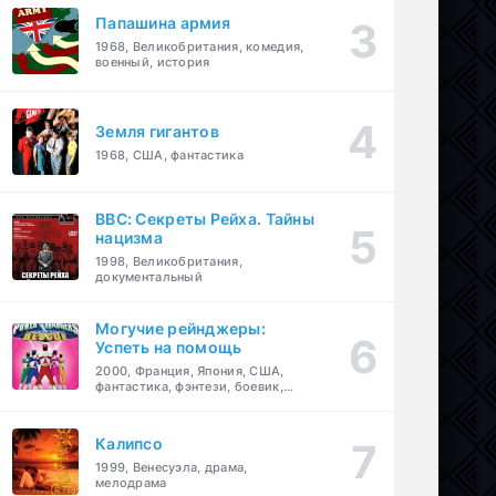
Папашина армия
1968, Великобритания, комедия,
военный, история
Земля гигантов
1968, США, фантастика
BBC: Секреты Рейха. Тайны
нацизма
1998, Великобритания,
документальный
Могучие рейнджеры:
Успеть на помощь
2000, Франция, Япония, США,
фантастика, фэнтези, боевик,
драма, приключения, семейный
Калипсо
1999, Венесуэла, драма,
мелодрама