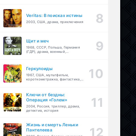
Veritas: В поисках истины
2003, США, драма, приключения
Щит и меч
1968, СССР, Польша, Германия
(ГДР), драма, военный,
приключения
Геркулоиды
1967, США, мультфильм,
короткометражка, фантастика,
приключения
Ключи от бездны:
Операция «Голем»
2004, Россия, триллер, драма,
детектив, история
Жизнь и смерть Леньки
Пантелеева