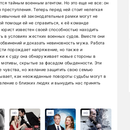
тся тайным военным агентом. Но это еще не все: он
 преступления. Теперь перед ней стоит нелегкая
 привычные ей законодательные рамки могут не
ой помощи ей не справиться, к её команде
 юрист известен своей способностью находить
ь в условиях жестких военных судов. Вместе они
обвинений и доказать невиновность мужа. Работа
сти порождает напряжение, но также и
вки к суду она обнаруживает новые стороны в
и мотивы, скрытые за фасадом обыденности. Эти
 чувства, но желание защитить свою семью
зывает, как неожиданные повороты судьбы могут в
ление о близких людях и вынудить нас принять
HD
HD
HD