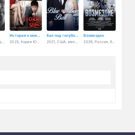
История о моей жене
Бал под голубой луной
Возмездие
2026, Россия, детектив
2025, Корея Южная, мелодрама, комедия
2021, США, мелодрама
2026, Россия, боевик, драма