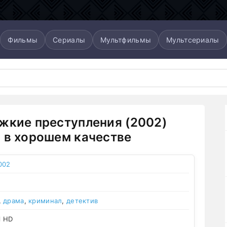
Фильмы
Сериалы
Мультфильмы
Мультсериалы
жкие преступления (2002)
 в хорошем качестве
002
,
драма
,
криминал
,
детектив
l HD