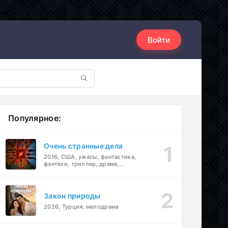
Войти
Популярное:
Очень странные дела
2016, США, ужасы, фантастика,
фэнтези, триллер, драма,
детектив
Закон природы
2026, Турция, мелодрама