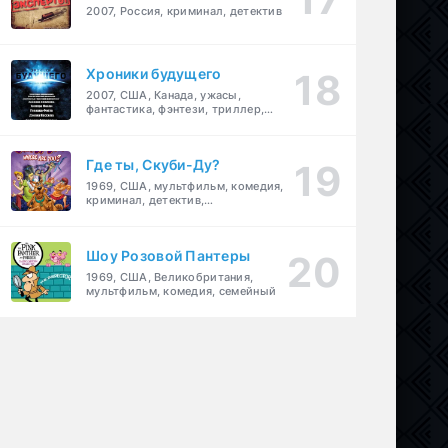
2007, Россия, криминал, детектив
Хроники будущего
2007, США, Канада, ужасы,
фантастика, фэнтези, триллер,
драма, детектив
Где ты, Скуби-Ду?
1969, США, мультфильм, комедия,
криминал, детектив,
приключения, семейный
Шоу Розовой Пантеры
1969, США, Великобритания,
мультфильм, комедия, семейный