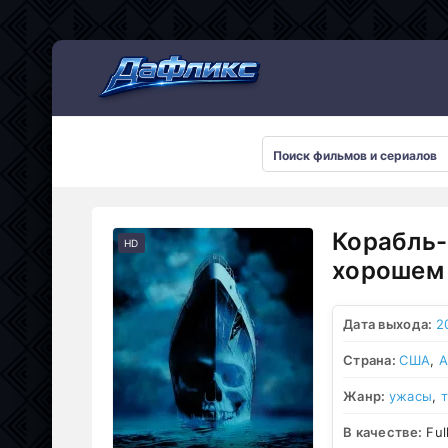
Мультсериалы
Корабль-
HD
хорошем 
Дата выхода:
2
Страна:
США
,
А
Жанр:
ужасы
,
В качестве:
Ful