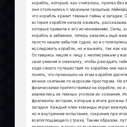
корабль, который, как считалось, пропал без 
они столкнулись с мрачным прошлым лайнера.
что корабль хранит темные тайны и загадки.
история корабля начала оживать, рассказыва
которые привели к его исчезновению. Силы, к
корабль в забвение, теперь казались ещё жив
просто нашли забытое судно, но и столкнулис
исследовать корабль, но и выжить, так как ка
Оставшись лицом к лицу с неописуемым ужас
свои умения и смекалку, чтобы разгадать тай
ходе своего путешествия по кораблю они нахо
понять, что произошло на этом корабле десят
вечное скитание по морским просторам. На эт
физическими препятствиями на корабле, но и
извлеклись из темных уголков их сознания. 
фрагменты истории, которые в итоге должны 
загадки. Каждый член команды играл важную 
но и внутренние испытания, сохранив при это
всепоглощающего страха. Таким образом, пут
превратилось в гонку за выживание, которая 