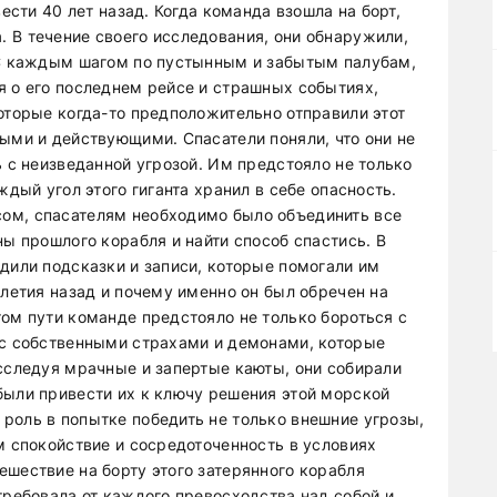
вести 40 лет назад. Когда команда взошла на борт,
 В течение своего исследования, они обнаружили,
 С каждым шагом по пустынным и забытым палубам,
я о его последнем рейсе и страшных событиях,
оторые когда-то предположительно отправили этот
ыми и действующими. Спасатели поняли, что они не
ь с неизведанной угрозой. Им предстояло не только
ждый угол этого гиганта хранил в себе опасность.
ом, спасателям необходимо было объединить все
ны прошлого корабля и найти способ спастись. В
дили подсказки и записи, которые помогали им
илетия назад и почему именно он был обречен на
ом пути команде предстояло не только бороться с
 с собственными страхами и демонами, которые
Исследуя мрачные и запертые каюты, они собирали
были привести их к ключу решения этой морской
роль в попытке победить не только внешние угрозы,
м спокойствие и сосредоточенность в условиях
ешествие на борту этого затерянного корабля
требовала от каждого превосходства над собой и