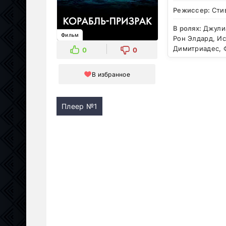
Режиссер:
Сти
В ролях:
Джули
Фильм
Рон Элдард, Ис
Димитриадес, 
0
0
В избранное
Плеер №1