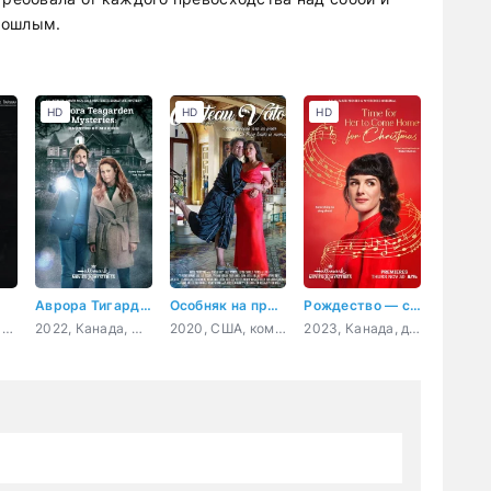
рошлым.
HD
HD
HD
Аврора Тигарден: дом с привидением
Особняк на прокат
Рождество — самое время вернуться домой
2021, Таиланд, драма
2022, Канада, США, криминал, детектив
2020, США, комедия
2023, Канада, драма, мелодрама