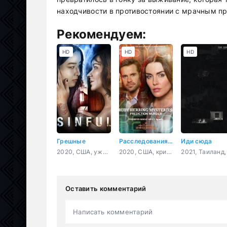
находчивости в противостоянии с мрачным п
Рекомендуем:
HD
HD
HD
Грешные
Расследования Руби Херринг: Предсказание убийства
Иди сюда
2020, США, ужасы, триллер
2020, США, криминал, детектив
Оставить комментарий
Написать комментарий