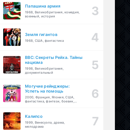
Папашина армия
1968, Великобритания, комедия,
военный, история
Земля гигантов
1968, США, фантастика
BBC: Секреты Рейха. Тайны
нацизма
1998, Великобритания,
документальный
Могучие рейнджеры:
Успеть на помощь
2000, Франция, Япония, США,
фантастика, фэнтези, боевик,
драма, приключения, семейный
Калипсо
1999, Венесуэла, драма,
мелодрама