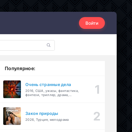
Войти
Популярное:
Очень странные дела
2016, США, ужасы, фантастика,
фэнтези, триллер, драма,
детектив
Закон природы
2026, Турция, мелодрама