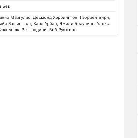
в Бек
анна Маргулис, Десмонд Хэррингтон, Гэбриел Бирн,
айя Вашингтон, Карл Урбан, Эмили Браунинг, Алекс
Франческа Реттондини, Боб Руджеро