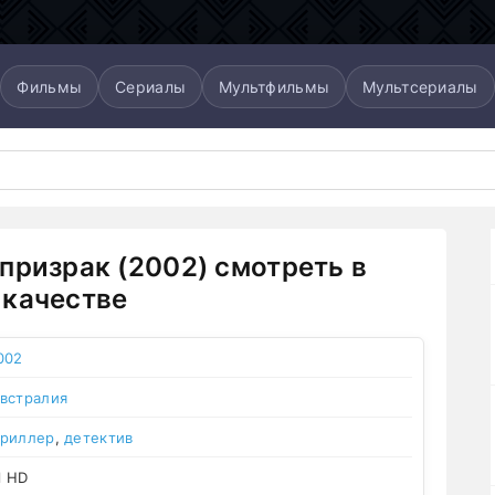
Фильмы
Сериалы
Мультфильмы
Мультсериалы
призрак (2002) смотреть в
качестве
002
встралия
триллер
,
детектив
l HD