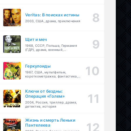
Veritas: В поисках истины
2003, США, драма, приключения
Щит и меч
1968, СССР, Польша, Германия
(ГДР), драма, военный,
приключения
Геркулоиды
1967, США, мультфильм,
короткометражка, фантастика,
приключения
Ключи от бездны:
Операция «Голем»
2004, Россия, триллер, драма,
детектив, история
Жизнь и смерть Леньки
Пантелеева