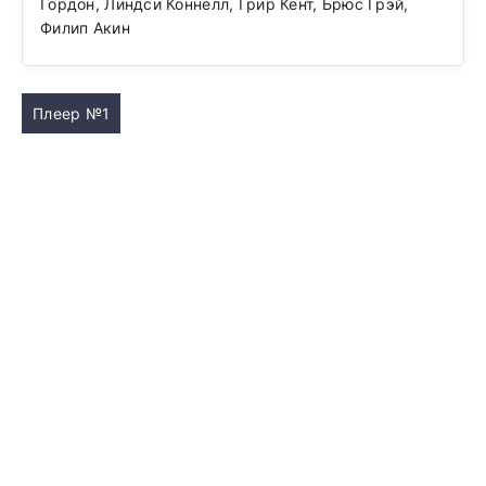
Гордон, Линдси Коннелл, Грир Кент, Брюс Грэй,
Филип Акин
Плеер №1