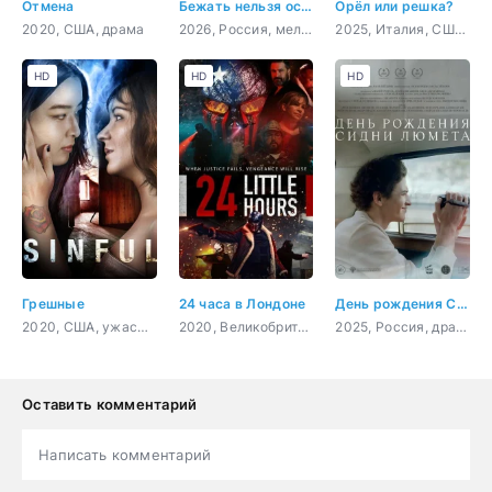
Отмена
Бежать нельзя остаться
Орёл или решка?
2020, США, драма
2026, Россия, мелодрама
2025, Италия, США, драма, вестерн
HD
HD
HD
Грешные
24 часа в Лондоне
День рождения Сидни Люмета
2020, США, ужасы, триллер
2020, Великобритания, боевик, триллер, драма, криминал
2025, Россия, драма
Оставить комментарий
Написать комментарий