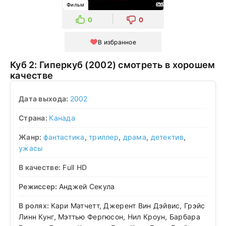
Фильм
0
0
В избранное
Куб 2: Гиперкуб (2002) смотреть в хорошем
качестве
Дата выхода:
2002
Страна:
Канада
Жанр:
фантастика
,
триллер
,
драма
,
детектив
,
ужасы
В качестве:
Full HD
Режиссер:
Анджей Секула
В ролях:
Кари Матчетт, Джерент Вин Дэйвис, Грэйс
Линн Кунг, Мэттью Фергюсон, Нил Кроун, Барбара