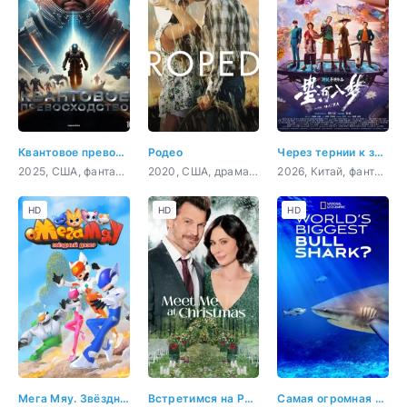
Квантовое превосходство
Родео
Через тернии к звёздам
2025, США, фантастика, боевик, приключения
2020, США, драма, мелодрама
2026, Китай, фантастика, боевик, приключения, комедия
HD
HD
HD
Мега Мяу. Звёздный дозор
Встретимся на Рождество
Самая огромная акула-бык