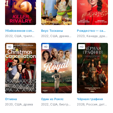
Убийсвенное соперничество
Вкус Тосканы
Рождество — самое время вернуться домой
2022, США, триллер, детектив
2022, США, драма, мелодрама, комедия
2023, Канада, драма, мелодрама
HD
HD
HD
Отмена
Один из Роялс
Чёрная графиня
2020, США, драма
2022, США, биография, спорт
2026, Россия, детектив, триллер